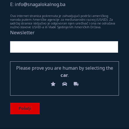
E: info@snagalokalnog.ba
Ova internet stranica pokrenuta je zahvaljujući podršci američkog
naroda putem Američke agencije za međunarodni razvoj (USAID). Za
sadržaj stranice isključivo je odgovoran njen uređivač i ona ne odražava
nužno stavove USAID-a ili Vlade Sjedinjenih Američkih Država.
Newsletter
Please prove you are human by selecting the
car
.