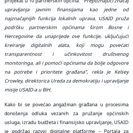
projekat u 10 partnerskih općina.
“Prepoznajući značaj
upravljanja javnim finansijama kao jedne od
najznačajnijih funkcija lokalnih uprava, USAID pruža
podršku partnerskim općinama širom Bosne i
Hercegovine da unaprijede ove funkcije, uključujući
kreiranje digitalnih alata, koji mogu povećati
transparentnost i učinkovitost društvenog
monitoringa, ali i pomoći općinama da bolje odgovore
na potrebe i prioritete građana”, rekla je Kelsey
Crowley, direktorica Ureda za demokratiju i upravljanje
misije USAID-a u BiH.
Kako bi se povećao angažman građana u procesima
donošenja odluka vezanih za pružanje općinskih
usluga, izradu budžeta i finansijsko upravljanje, USAID
je podržao razvoj digitalne platforme – Portala za