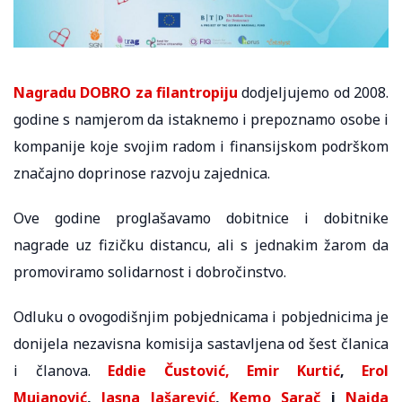
Nagradu DOBRO za filantropiju
dodjeljujemo od 2008.
godine s namjerom da istaknemo i prepoznamo osobe i
kompanije koje svojim radom i finansijskom podrškom
značajno doprinose razvoju zajednica.
Ove godine proglašavamo dobitnice i dobitnike
nagrade uz fizičku distancu, ali s jednakim žarom da
promoviramo solidarnost i dobročinstvo.
Odluku o ovogodišnjim pobjednicama i pobjednicima je
donijela nezavisna komisija sastavljena od šest članica
i članova.
Eddie Čustović,
Emir Kurtić
,
Erol
Mujanović
,
Jasna Jašarević
,
Kemo Sarač
i
Naida