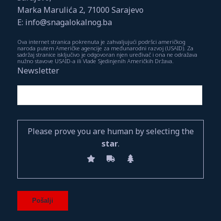
Marka Marulića 2, 71000 Sarajevo
E: info@snagalokalnog.ba
Ova internet stranica pokrenuta je zahvaljujući podršci američkog
naroda putem Američke agencije za međunarodni razvoj (USAID). Za
sadržaj stranice isključivo je odgovoran njen uređivač i ona ne odražava
nužno stavove USAID-a ili Vlade Sjedinjenih Američkih Država.
Newsletter
Please prove you are human by selecting the
star
.