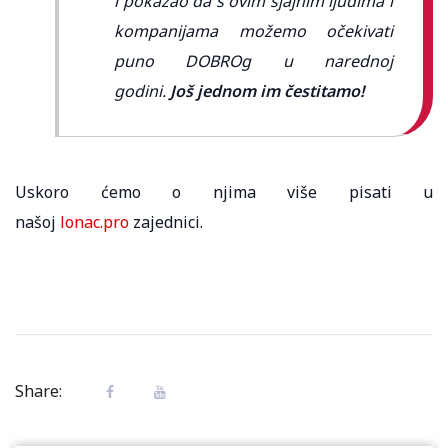
i pokazao da s ovim sjajnim ljudima i
kompanijama možemo očekivati
puno DOBROg u narednoj
godini.
Još jednom im čestitamo!
Uskoro ćemo o njima više pisati u
našoj
lonac.pro
zajednici.
Share: