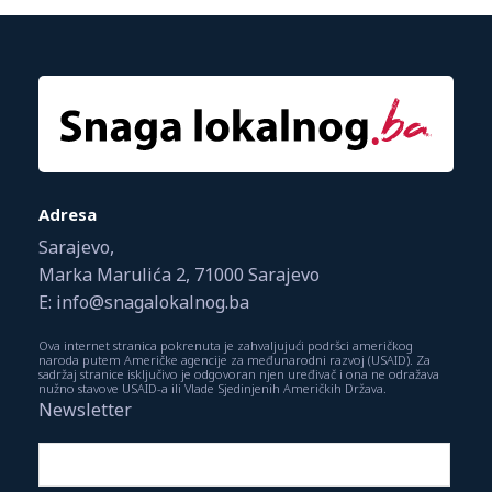
Adresa
Sarajevo,
Marka Marulića 2, 71000 Sarajevo
E: info@snagalokalnog.ba
Ova internet stranica pokrenuta je zahvaljujući podršci američkog
naroda putem Američke agencije za međunarodni razvoj (USAID). Za
sadržaj stranice isključivo je odgovoran njen uređivač i ona ne odražava
nužno stavove USAID-a ili Vlade Sjedinjenih Američkih Država.
Newsletter