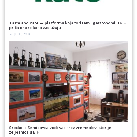
Taste and Rate — platforma koja turizam i gastronomiju BiH
priča onako kako zaslužuju
26 Jula, 2026
Srećko iz Semizovca vodi vas kroz vremeplov istorije
željeznica u BiH