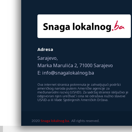
Adresa
Sarajevo,
Marka Marulića 2, 71000 Sarajevo
E: info@snagalokalnog.ba
Ova internet stranica pokrenuta je zahvaljujući podršci
američkog naroda putem Američke agencije za
međunarodni razvoj (USAID). Za sadržaj stranice isključivo je
odgovoran njen uređivač i ona ne odražava nužno stavove
USAID-a ili Vlade Sjedinjenih Američkih Država.
2020
Snaga lokalnog.ba.
All rights reserved.