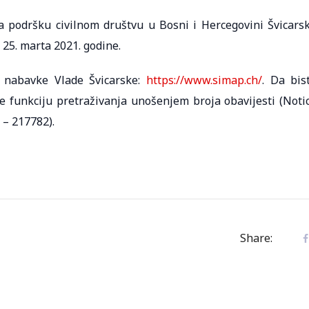
 podršku civilnom društvu u Bosni i Hercegovini Švicars
 25. marta 2021. godine.
e nabavke Vlade Švicarske:
https://www.simap.ch/
. Da bis
te funkciju pretraživanja unošenjem broja obavijesti (Noti
 – 217782).
Share: