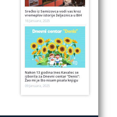
Srećko iz Semizovca vodi vas kroz
vremeplov istorije željeznica u BiH
16 Januara, 2025
Nakon 13 godina Ines Kavalec se
izborila za Dnevni centar “Denis”:
Žao mi je što nisam pisala knjigu
09 Januara, 2025