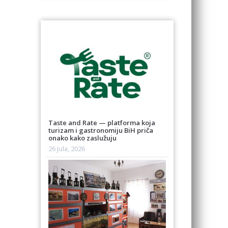
Taste and Rate — platforma koja
turizam i gastronomiju BiH priča
onako kako zaslužuju
26 Jula, 2026