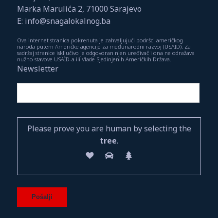
Marka Marulića 2, 71000 Sarajevo
E: info@snagalokalnog.ba
Ova internet stranica pokrenuta je zahvaljujući podršci američkog
naroda putem Američke agencije za međunarodni razvoj (USAID). Za
sadržaj stranice isključivo je odgovoran njen uređivač i ona ne odražava
nužno stavove USAID-a ili Vlade Sjedinjenih Američkih Država.
Newsletter
Please prove you are human by selecting the
tree
.