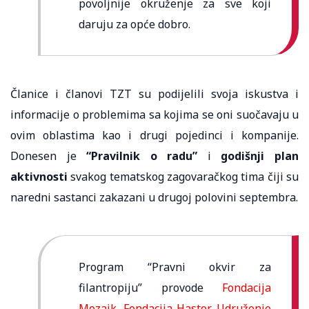
povoljnije okruženje za sve koji
daruju za opće dobro.
Članice i članovi TZT su podijelili svoja iskustva i
informacije o problemima sa kojima se oni suočavaju u
ovim oblastima kao i drugi pojedinci i kompanije.
Donesen je
“Pravilnik o radu”
i
godišnji plan
aktivnosti
svakog tematskog zagovaračkog tima čiji su
naredni sastanci zakazani u drugoj polovini septembra.
Program “Pravni okvir za
filantropiju” provode
Fondacija
Mozaik
,
Fondacija Hastor
,
Udruženje