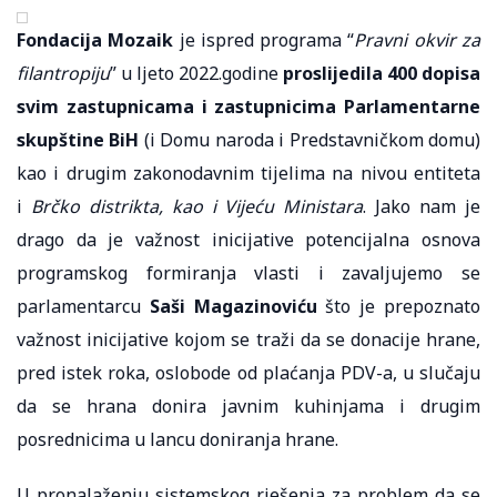
Fondacija Mozaik
je ispred programa “
Pravni okvir za
filantropiju
” u ljeto 2022.godine
proslijedila
400 dopisa
svim zastupnicama i zastupnicima Parlamentarne
skupštine BiH
(i Domu naroda i Predstavničkom domu)
kao i drugim zakonodavnim tijelima na nivou entiteta
i
Brčko distrikta, kao i Vijeću Ministara
. Jako nam je
drago da je važnost inicijative potencijalna osnova
programskog formiranja vlasti i zavaljujemo se
parlamentarcu
Saši Magazinoviću
što je prepoznato
važnost inicijative kojom se traži da se donacije hrane,
pred istek roka, oslobode od plaćanja PDV-a, u slučaju
da se hrana donira javnim kuhinjama i drugim
posrednicima u lancu doniranja hrane.
U pronalaženju sistemskog rješenja za problem da se