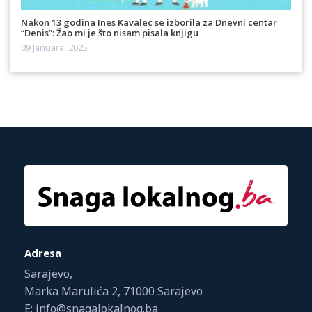
Nakon 13 godina Ines Kavalec se izborila za Dnevni centar
“Denis”: Žao mi je što nisam pisala knjigu
09 Januara, 2025
Adresa
Sarajevo,
Marka Marulića 2, 71000 Sarajevo
E: info@snagalokalnog.ba