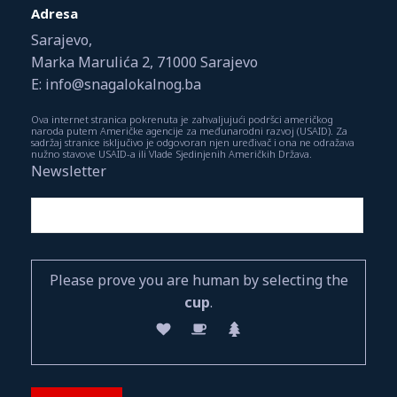
Adresa
Sarajevo,
Marka Marulića 2, 71000 Sarajevo
E: info@snagalokalnog.ba
Ova internet stranica pokrenuta je zahvaljujući podršci američkog
naroda putem Američke agencije za međunarodni razvoj (USAID). Za
sadržaj stranice isključivo je odgovoran njen uređivač i ona ne odražava
nužno stavove USAID-a ili Vlade Sjedinjenih Američkih Država.
Newsletter
Please prove you are human by selecting the
cup
.