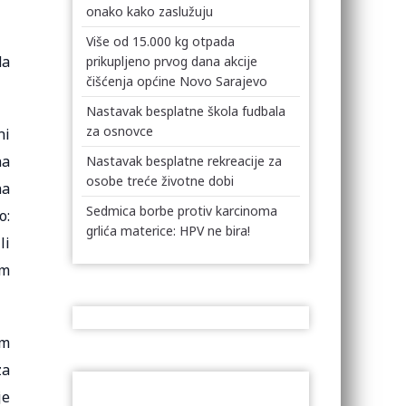
onako kako zaslužuju
Više od 15.000 kg otpada
da
prikupljeno prvog dana akcije
čišćenja općine Novo Sarajevo
Nastavak besplatne škola fudbala
za osnovce
ni
na
Nastavak besplatne rekreacije za
osobe treće životne dobi
na
Sedmica borbe protiv karcinoma
o:
grlića materice: HPV ne bira!
li
om
im
za
je