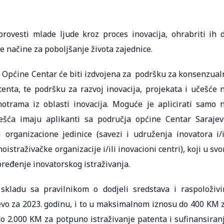
rovesti mlade ljude kroz proces inovacija, ohrabriti ih 
ve načine za poboljšanje života zajednice.
 Općine Centar će biti izdvojena za podršku za konsenzual
enta, te podršku za razvoj inovacija, projekata i učešće 
rama iz oblasti inovacija. Moguće je aplicirati samo 
ešća imaju aplikanti sa područja općine Centar Sarajev
i organizacione jedinice (savezi i udruženja inovatora i/i
oistraživačke organizacije i/ili inovacioni centri), koji u sv
ređenje inovatorskog istraživanja.
 skladu sa pravilnikom o dodjeli sredstava i raspoloživ
vo za 2023. godinu, i to u maksimalnom iznosu do 400 KM 
 2.000 KM za potpuno istraživanje patenta i sufinansiran