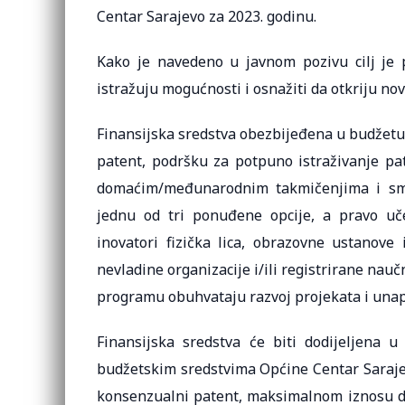
Centar Sarajevo za 2023. godinu.
Kako je navedeno u javnom pozivu cilj je p
istražuju mogućnosti i osnažiti da otkriju no
Finansijska sredstva obezbijeđena u budžetu
patent, podršku za potpuno istraživanje pat
domaćim/međunarodnim takmičenjima i smot
jednu od tri ponuđene opcije, a pravo uč
inovatori fizička lica, obrazovne ustanove 
nevladine organizacije i/ili registrirane naučn
programu obuhvataju razvoj projekata i unap
Finansijska sredstva će biti dodijeljena u
budžetskim sredstvima Općine Centar Saraje
konsenzualni patent, maksimalnom iznosu do