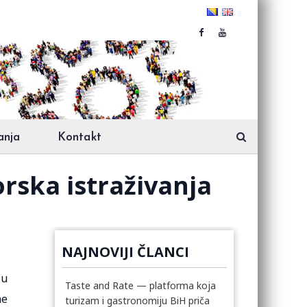
anja
Kontakt
rska istraživanja
NAJNOVIJI ČLANCI
lu
Taste and Rate — platforma koja
ne
turizam i gastronomiju BiH priča