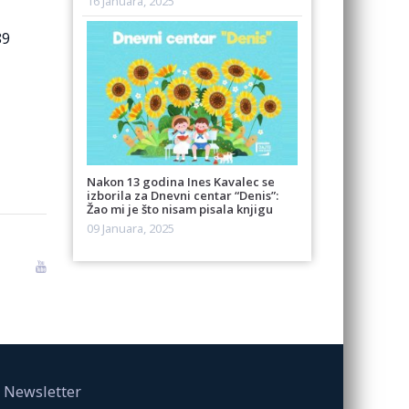
16 Januara, 2025
89
Nakon 13 godina Ines Kavalec se
izborila za Dnevni centar “Denis”:
Žao mi je što nisam pisala knjigu
09 Januara, 2025
Newsletter