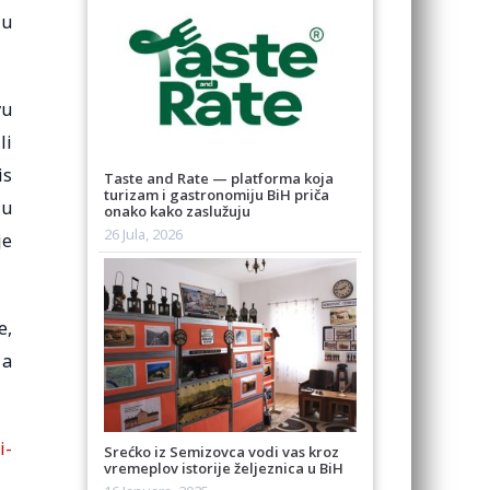
 u
vu
li
is
Taste and Rate — platforma koja
turizam i gastronomiju BiH priča
ju
onako kako zaslužuju
26 Jula, 2026
je
e,
 a
i-
Srećko iz Semizovca vodi vas kroz
vremeplov istorije željeznica u BiH