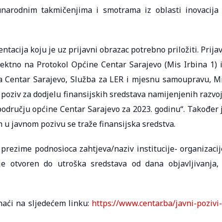
arodnim takmičenjima i smotrama iz oblasti inovacija
acija koju je uz prijavni obrazac potrebno priložiti. Prija
rektno na Protokol Općine Centar Sarajevo (Mis Irbina 1) i
 Centar Sarajevo, Služba za LER i mjesnu samoupravu, M
 poziv za dodjelu finansijskih sredstava namijenjenih razvo
području općine Centar Sarajevo za 2023. godinu“. Također 
 u javnom pozivu se traže finansijska sredstva.
prezime podnosioca zahtjeva/naziv institucije- organizacij
aje otvoren do utroška sredstava od dana objavljivanja,
naći na sljedećem linku:
https://www.centar.ba/javni-pozivi-