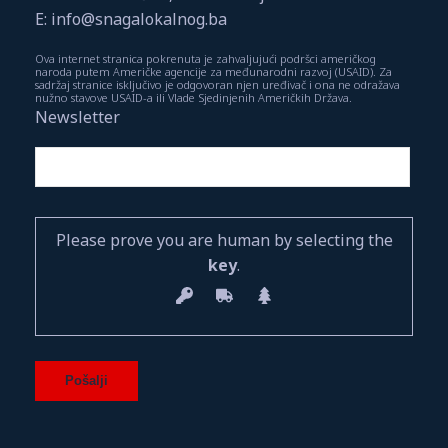
E: info@snagalokalnog.ba
Ova internet stranica pokrenuta je zahvaljujući podršci američkog
naroda putem Američke agencije za međunarodni razvoj (USAID). Za
sadržaj stranice isključivo je odgovoran njen uređivač i ona ne odražava
nužno stavove USAID-a ili Vlade Sjedinjenih Američkih Država.
Newsletter
Please prove you are human by selecting the
key
.