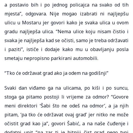
a postavio bih i po jednog policajca na svako od tih
mjesta”, odgovara. Nije mogao izabrati ni najljepšu
ulicu u Mostaru jer govori kako je svaka ulica u ovom
gradu najljepša ulica. “Nema ulice koju nisam čistio i
svaka je najljepša kad se očisti, samo je treba održavati
i paziti”, ističe i dodaje kako mu u obavljanju posla
smetaju nepropisno parkirani automobili.
“Tko će održavat grad ako ja odem na godišnji”
Svaki dan viđamo ga na ulicama, po kiši i po suncu,
stoga ga pitamo postoji li vrijeme za odmor? “Govore
meni direktori ‘Šabi što ne odeš na odmor’, a ja njih
pitam, ‘pa tko će održavat ovaj grad’ jer nitko ne može
očistit grad kao ja”, govori Šabić, a na naše čuđenje i
dodatni upit “pa zar ti je bitniji čist grad nego tvoj