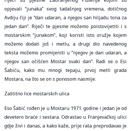
opjevali “junaka” svog tadašnjeg vremena, dotičnog
Avdiju čiji je “dan udaran, a njegov san hiljadu tona za
jedan dan”. Riječi te pjesme možemo poistovijetiti i s
mostarskim “junakom”, koji koristi isto oružje kojem
možemo dodati još i metlu, a drugi dio navedenog
teksta možemo promijeniti u “njegov je dan udaran, a
njegov san očišćen Mostar svaki dan”. Radi se o Esi
Šabiću, kako mu mnogi tepaju, prvoj metli grada
Mostara, na što se on s ponosom nasmije.
Zaštitno lice mostarskih ulica
Eso Šabić rođen je u Mostaru 1971. godine i jedan je od
devetero braće i sestara. Odrastao u Franjevačkoj ulici
gdje živi i danas, a kako kaže, prije rata preprodavao je