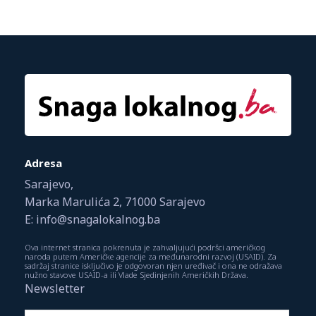
Adresa
Sarajevo,
Marka Marulića 2, 71000 Sarajevo
E: info@snagalokalnog.ba
Ova internet stranica pokrenuta je zahvaljujući podršci američkog
naroda putem Američke agencije za međunarodni razvoj (USAID). Za
sadržaj stranice isključivo je odgovoran njen uređivač i ona ne odražava
nužno stavove USAID-a ili Vlade Sjedinjenih Američkih Država.
Newsletter