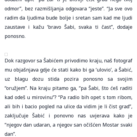
odmor”, bez razmišljanja odgovara “jeste”. “Ja sve ovo
radim da ljudima bude bolje i sretan sam kad me ljudi
zaustave i kažu ‘bravo Šabi, svaka ti čast”, dodaje
ponosno.
Dok razgovor sa Šabićem privodimo kraju, naš fotograf
mu objašnjava gdje će stati kako bi ga ‘ulovio’, a Šabić,
uz blagu dozu stida pozira ponosno sa svojim
“oružjem”. Na kraju pitamo ga, “pa Šabi, što ćeš raditi
kad odeš u mirovinu”? “Pa radio bih opet s tom ribom,
ali bih i bacio pogled na ulice da vidim je li čist grad”,
zaključuje Šabić i ponovno nas uvjerava kako je
“njegov dan udaran, a njegov san očišćen Mostar svaki
dan”.