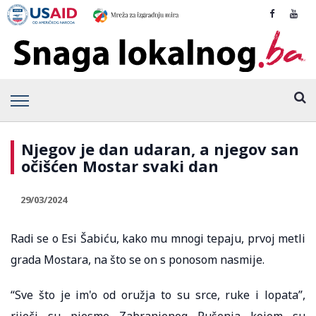
Njegov je dan udaran, a njegov san
očišćen Mostar svaki dan
29/03/2024
Radi se o Esi Šabiću, kako mu mnogi tepaju, prvoj metli
grada Mostara, na što se on s ponosom nasmije.
“Sve što je im'o od oružja to su srce, ruke i lopata”,
riječi su pjesme Zabranjenog Pušenja kojom su