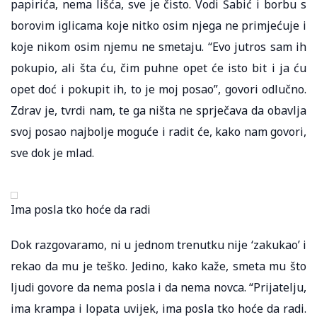
papirića, nema lišća, sve je čisto. Vodi Šabić i borbu s
borovim iglicama koje nitko osim njega ne primjećuje i
koje nikom osim njemu ne smetaju. “Evo jutros sam ih
pokupio, ali šta ću, čim puhne opet će isto bit i ja ću
opet doć i pokupit ih, to je moj posao”, govori odlučno.
Zdrav je, tvrdi nam, te ga ništa ne sprječava da obavlja
svoj posao najbolje moguće i radit će, kako nam govori,
sve dok je mlad.
Ima posla tko hoće da radi
Dok razgovaramo, ni u jednom trenutku nije ‘zakukao’ i
rekao da mu je teško. Jedino, kako kaže, smeta mu što
ljudi govore da nema posla i da nema novca. “Prijatelju,
ima krampa i lopata uvijek, ima posla tko hoće da radi.