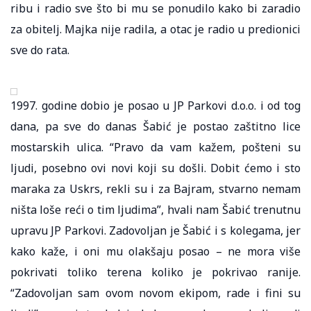
ribu i radio sve što bi mu se ponudilo kako bi zaradio
za obitelj. Majka nije radila, a otac je radio u predionici
sve do rata.
1997. godine dobio je posao u JP Parkovi d.o.o. i od tog
dana, pa sve do danas Šabić je postao zaštitno lice
mostarskih ulica. “Pravo da vam kažem, pošteni su
ljudi, posebno ovi novi koji su došli. Dobit ćemo i sto
maraka za Uskrs, rekli su i za Bajram, stvarno nemam
ništa loše reći o tim ljudima”, hvali nam Šabić trenutnu
upravu JP Parkovi. Zadovoljan je Šabić i s kolegama, jer
kako kaže, i oni mu olakšaju posao – ne mora više
pokrivati toliko terena koliko je pokrivao ranije.
“Zadovoljan sam ovom novom ekipom, rade i fini su