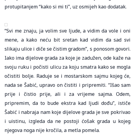
protupitanjem “kako si mi ti”, uz osmijeh kao dodatak.
“Svi me znaju, ja volim sve ljude, a vidim da vole i oni
mene, a kako neću bit sretan kad vidim da sad svi
slikaju ulice i diče se čistim gradom”, s ponosom govori.
Iako ima dijelove grada za koje je zadužen, ode kaže na
svoju ruku i počisti ulicu za koju smatra kako se mogla
očistiti bolje. Raduje se i mostarskom sajmu kojeg će,
nada se Šabić, upravo on čistiti i pripremiti. “Išao sam
prije i čistio prije, ali i za vrijeme sajma. Odem,
pripremim, da to bude ekstra kad ljudi dođu”, ističe
Šabić i nabraja nam koje dijelove grada je sve pokrivao
i uistinu, izgleda da ne postoji ćošak grada u kojeg
njegova noga nije kročila, a metla pomela.