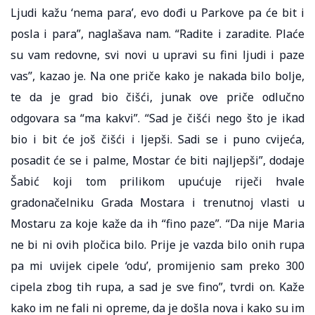
Ljudi kažu ‘nema para’, evo dođi u Parkove pa će bit i
posla i para”, naglašava nam. “Radite i zaradite. Plaće
su vam redovne, svi novi u upravi su fini ljudi i paze
vas”, kazao je. Na one priče kako je nakada bilo bolje,
te da je grad bio čišći, junak ove priče odlučno
odgovara sa “ma kakvi”. “Sad je čišći nego što je ikad
bio i bit će još čišći i ljepši. Sadi se i puno cvijeća,
posadit će se i palme, Mostar će biti najljepši”, dodaje
Šabić koji tom prilikom upućuje riječi hvale
gradonačelniku Grada Mostara i trenutnoj vlasti u
Mostaru za koje kaže da ih “fino paze”. “Da nije Maria
ne bi ni ovih pločica bilo. Prije je vazda bilo onih rupa
pa mi uvijek cipele ‘odu’, promijenio sam preko 300
cipela zbog tih rupa, a sad je sve fino”, tvrdi on. Kaže
kako im ne fali ni opreme, da je došla nova i kako su im