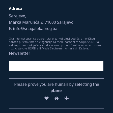
Adresa
Sarajevo,
Marka Marulića 2, 71000 Sarajevo
E: info@snagalokalnog.ba
Ova internet stranica pokrenuta je zahvaljujući podršci američkog
naroda putem Američke agencije za međunarodni razvoj (USAID). Za
sadržaj stranice isključivo je odgovoran njen uređivač i ona ne odražava
nužno stavove USAID-a ili Vlade Sjedinjenih Američkih Država.
Newsletter
Please prove you are human by selecting the
plane
.