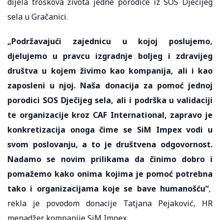
dijela troškova života jedne porodice iz SOS Dječijeg
sela u Gračanici.
„Podržavajući zajednicu u kojoj poslujemo,
djelujemo u pravcu izgradnje boljeg i zdravijeg
društva u kojem živimo kao kompanija, ali i kao
zaposleni u njoj. Naša donacija za pomoć jednoj
porodici SOS Dječijeg sela, ali i podrška u validaciji
te organizacije kroz CAF International, zapravo je
konkretizacija onoga čime se SiM Impex vodi u
svom poslovanju, a to je društvena odgovornost.
Nadamo se novim prilikama da činimo dobro i
pomažemo kako onima kojima je pomoć potrebna
tako i organizacijama koje se bave humanošću“
,
rekla je povodom donacije Tatjana Pejaković, HR
menadžer kompanije SiM Impex.