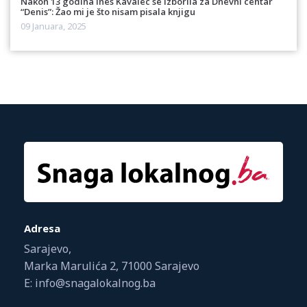
Nakon 13 godina Ines Kavalec se izborila za Dnevni centar
“Denis”: Žao mi je što nisam pisala knjigu
09 Januara, 2025
Adresa
Sarajevo,
Marka Marulića 2, 71000 Sarajevo
E: info@snagalokalnog.ba