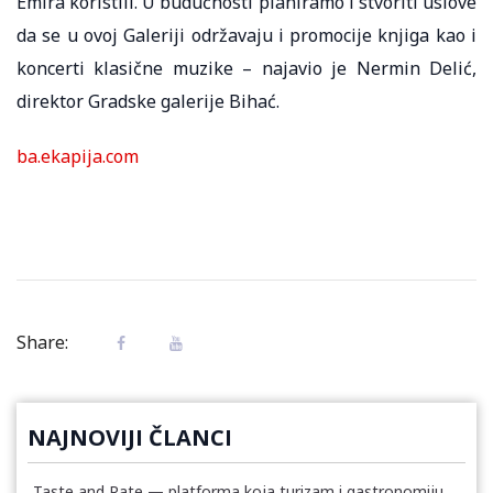
Emira koristili. U budućnosti planiramo i stvoriti uslove
da se u ovoj Galeriji održavaju i promocije knjiga kao i
koncerti klasične muzike – najavio je Nermin Delić,
direktor Gradske galerije Bihać.
ba.ekapija.com
Share:
NAJNOVIJI ČLANCI
Taste and Rate — platforma koja turizam i gastronomiju