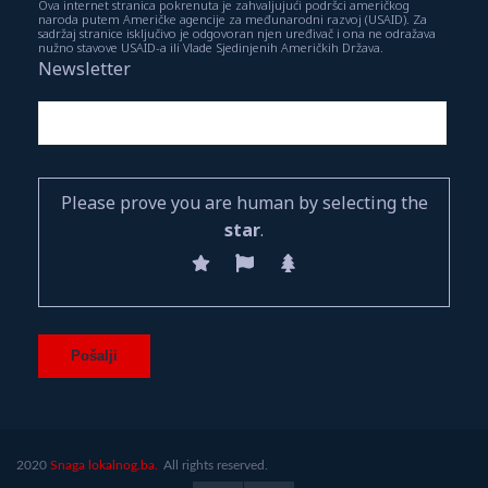
Ova internet stranica pokrenuta je zahvaljujući podršci američkog
naroda putem Američke agencije za međunarodni razvoj (USAID). Za
sadržaj stranice isključivo je odgovoran njen uređivač i ona ne odražava
nužno stavove USAID-a ili Vlade Sjedinjenih Američkih Država.
Newsletter
Please prove you are human by selecting the
star
.
2020
Snaga lokalnog.ba.
All rights reserved.