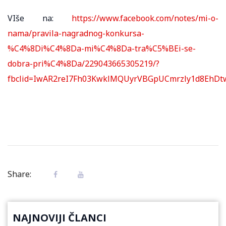
VIše na:
https://www.facebook.com/notes/mi-o-
nama/pravila-nagradnog-konkursa-
%C4%8Di%C4%8Da-mi%C4%8Da-tra%C5%BEi-se-
dobra-pri%C4%8Da/229043665305219/?
fbclid=IwAR2reI7Fh03KwklMQUyrVBGpUCmrzly1d8EhDt
Share:
NAJNOVIJI ČLANCI