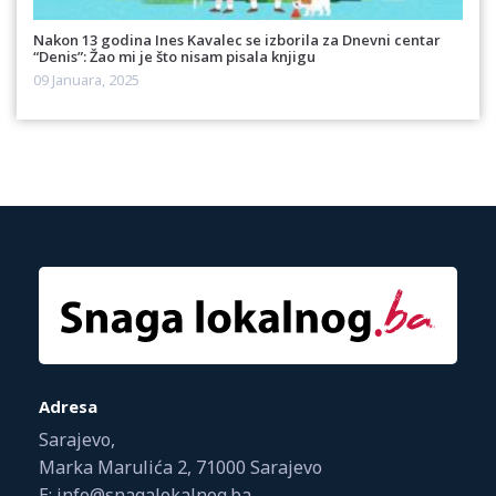
Nakon 13 godina Ines Kavalec se izborila za Dnevni centar
“Denis”: Žao mi je što nisam pisala knjigu
09 Januara, 2025
Adresa
Sarajevo,
Marka Marulića 2, 71000 Sarajevo
E: info@snagalokalnog.ba