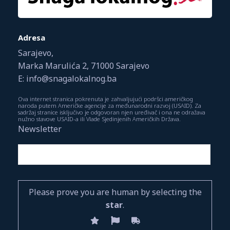
Adresa
Sarajevo,
Marka Marulića 2, 71000 Sarajevo
E: info@snagalokalnog.ba
Ova internet stranica pokrenuta je zahvaljujući podršci američkog
naroda putem Američke agencije za međunarodni razvoj (USAID). Za
sadržaj stranice isključivo je odgovoran njen uređivač i ona ne odražava
nužno stavove USAID-a ili Vlade Sjedinjenih Američkih Država.
Newsletter
Please prove you are human by selecting the
star
.