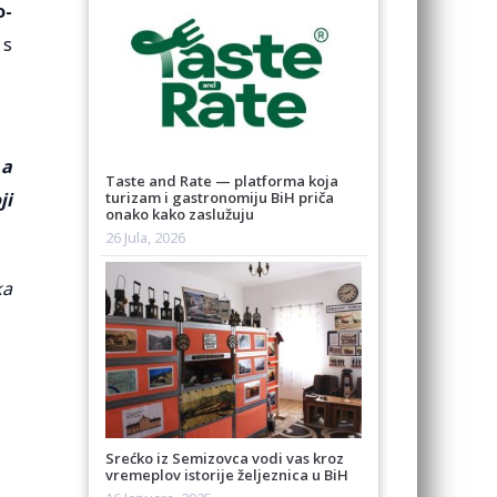
o-
 s
 a
Taste and Rate — platforma koja
ji
turizam i gastronomiju BiH priča
onako kako zaslužuju
26 Jula, 2026
ka
Srećko iz Semizovca vodi vas kroz
vremeplov istorije željeznica u BiH