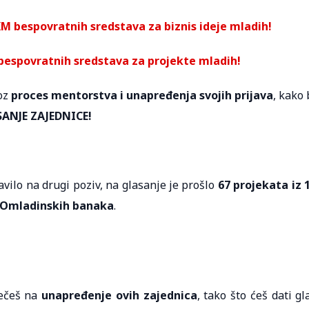
KM bespovratnih sredstava za biznis ideje mladih!
 bespovratnih sredstava za projekte mladih!
roz
proces mentorstva i unapređenja svojih prijava
, kako 
ANJE ZAJEDNICE!
javilo na drugi poziv, na glasanje je prošlo
67 projekata iz 
0 Omladinskih banaka
.
ječeš na
unapređenje ovih zajednica
, tako što ćeš dati gl