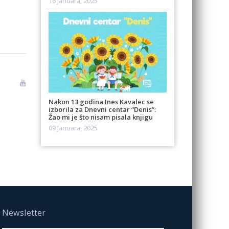
16 Januara, 2025
Nakon 13 godina Ines Kavalec se
izborila za Dnevni centar “Denis”:
Žao mi je što nisam pisala knjigu
09 Januara, 2025
Newsletter