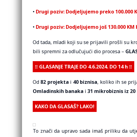
•
Drugi poziv: Dodjeljujemo preko 100.000 
•
Drugi poziv: Dodjeljujemo još 130.000 KM
Od tada, mladi koji su se prijavili prošli su k
bili spremni za odlučujući dio procesa –
GLAS
‼️ GLASANJE TRAJE DO 4.6.2024. DO 14 h ‼️
Od
82 projekta
i
40 biznisa
, koliko ih se pri
Omladinskih banaka
i
31 mikrobiznis iz 2
KAKO DA GLASAŠ? LAKO!
To znači da upravo sada imaš priliku da ut