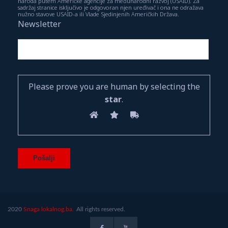
naroda putem Američke agencije za međunarodni razvoj (USAID). Za
sadržaj stranice isključivo je odgovoran njen uređivač i ona ne odražava
nužno stavove USAID-a ili Vlade Sjedinjenih Američkih Država.
Newsletter
Please prove you are human by selecting the
star
.
2020
Snaga lokalnog.ba.
All rights reserved.