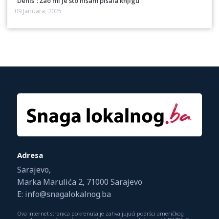
“Denis”: Žao mi je što nisam pisala knjigu
09 Januara, 2025
Adresa
Sarajevo,
Marka Marulića 2, 71000 Sarajevo
E: info@snagalokalnog.ba
Ova internet stranica pokrenuta je zahvaljujući podršci američkog