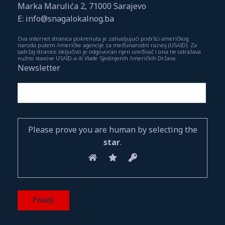
Marka Marulića 2, 71000 Sarajevo
E: info@snagalokalnog.ba
Ova internet stranica pokrenuta je zahvaljujući podršci američkog
naroda putem Američke agencije za međunarodni razvoj (USAID). Za
sadržaj stranice isključivo je odgovoran njen uređivač i ona ne odražava
nužno stavove USAID-a ili Vlade Sjedinjenih Američkih Država.
Newsletter
Please prove you are human by selecting the
star
.