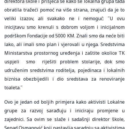
direktora škole i prisjeća se kako se lokalna grupa tada
obratila tražeći pomoć na više strana, znajući da je to
veliki izazov, ali svakako ne i nemoguć: ˝U ovu
inicijtavu smo krenuli s dobrom voljom i inicijalnom
podrškom Fondacije od 5000 KM. Znali smo da neće biti
lako, ali imali smo plan i vjerovali u njega. Sredstvima
Ministarstva prostornog uređenja i zaštite okolice TK
uspjeli smo riješiti problem stolarije, dok smo
udruženim sredstvima roditelja, pojedinaca i lokalnih
biznisa obezbijedili i dio sredstava za renoviranje
toaleta.˝
Ovo je jedan od boljih primjera kako aktivisti Lokalne
grupe za razvoj sarađuju i iniciraju promjene u
zajednici. Sa ovim se slaže i sadašnji direktor škole,
Senad Osmanović koji nastavlja saradnju sa aktivistima