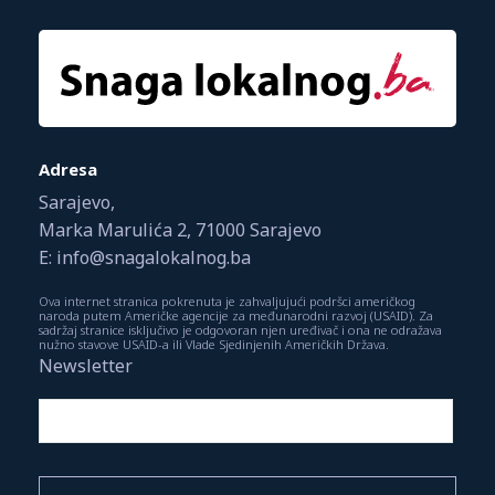
Adresa
Sarajevo,
Marka Marulića 2, 71000 Sarajevo
E: info@snagalokalnog.ba
Ova internet stranica pokrenuta je zahvaljujući podršci američkog
naroda putem Američke agencije za međunarodni razvoj (USAID). Za
sadržaj stranice isključivo je odgovoran njen uređivač i ona ne odražava
nužno stavove USAID-a ili Vlade Sjedinjenih Američkih Država.
Newsletter