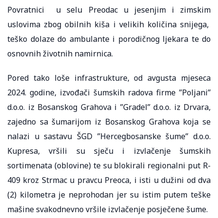
Povratnici u selu Preodac u jesenjim i zimskim
uslovima zbog obilnih kiša i velikih količina snijega,
teško dolaze do ambulante i porodičnog ljekara te do
osnovnih životnih namirnica.
Pored tako loše infrastrukture, od avgusta mjeseca
2024. godine, izvođači šumskih radova firme ’’Poljani’’
d.o.o. iz Bosanskog Grahova i ’’Gradel’’ d.o.o. iz Drvara,
zajedno sa šumarijom iz Bosanskog Grahova koja se
nalazi u sastavu ŠGD ’’Hercegbosanske šume’’ d.o.o.
Kupresa, vršili su sječu i izvlačenje šumskih
sortimenata (oblovine) te su blokirali regionalni put R-
409 kroz Strmac u pravcu Preoca, i isti u dužini od dva
(2) kilometra je neprohodan jer su istim putem teške
mašine svakodnevno vršile izvlačenje posječene šume.