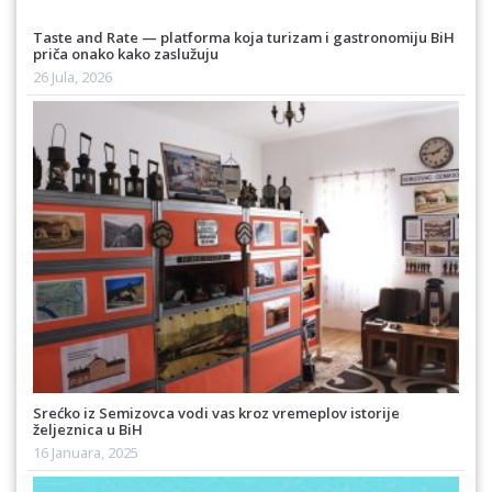
Taste and Rate — platforma koja turizam i gastronomiju BiH
priča onako kako zaslužuju
26 Jula, 2026
Srećko iz Semizovca vodi vas kroz vremeplov istorije
željeznica u BiH
16 Januara, 2025