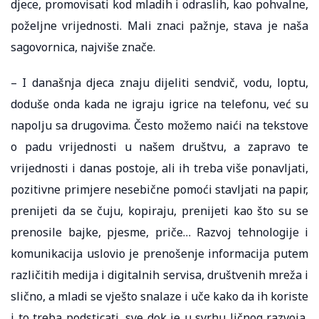
djece, promovisati kod mladih i odraslih, kao pohvalne,
poželjne vrijednosti. Mali znaci pažnje, stava je naša
sagovornica, najviše znače.
– I današnja djeca znaju dijeliti sendvič, vodu, loptu,
doduše onda kada ne igraju igrice na telefonu, već su
napolju sa drugovima. Često možemo naići na tekstove
o padu vrijednosti u našem društvu, a zapravo te
vrijednosti i danas postoje, ali ih treba više ponavljati,
pozitivne primjere nesebične pomoći stavljati na papir,
prenijeti da se čuju, kopiraju, prenijeti kao što su se
prenosile bajke, pjesme, priče… Razvoj tehnologije i
komunikacija uslovio je prenošenje informacija putem
različitih medija i digitalnih servisa, društvenih mreža i
slično, a mladi se vješto snalaze i uče kako da ih koriste
i to treba podsticati, sve dok je u svrhu ličnog razvoja,