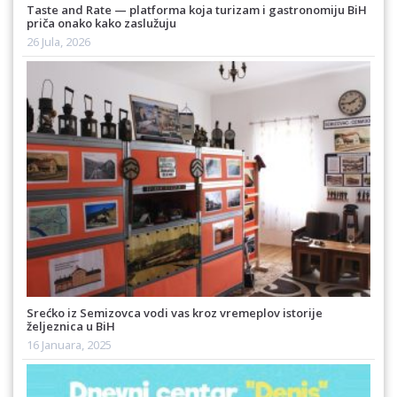
Taste and Rate — platforma koja turizam i gastronomiju BiH
priča onako kako zaslužuju
26 Jula, 2026
Srećko iz Semizovca vodi vas kroz vremeplov istorije
željeznica u BiH
16 Januara, 2025