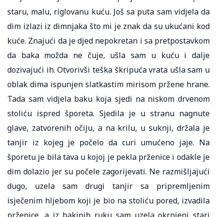
staru, malu, riglovanu kuću. Još sa puta sam vidjela da
dim izlazi iz dimnjaka što mi je znak da su ukućani kod
kuće. Znajući da je djed nepokretan i sa pretpostavkom
da baka možda ne čuje, ušla sam u kuću i dalje
dozivajući ih. Otvorivši teška škripuća vrata ušla sam u
oblak dima ispunjen slatkastim mirisom pržene hrane.
Tada sam vidjela baku koja sjedi na niskom drvenom
stoliću ispred šporeta. Sjedila je u stranu nagnute
glave, zatvorenih očiju, a na krilu, u suknji, držala je
tanjir iz kojeg je počelo da curi umućeno jaje. Na
šporetu je bila tava u kojoj je pekla prženice i odakle je
dim dolazio jer su počele zagorijevati. Ne razmišljajući
dugo, uzela sam drugi tanjir sa pripremljenim
isječenim hljebom koji je bio na stoliću pored, izvadila
prženice, a iz bakinih ruku sam uzela okrnjeni stari