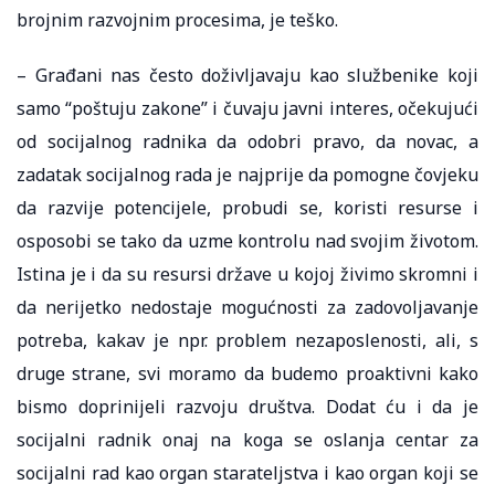
brojnim razvojnim procesima, je teško.
– Građani nas često doživljavaju kao službenike koji
samo “poštuju zakone” i čuvaju javni interes, očekujući
od socijalnog radnika da odobri pravo, da novac, a
zadatak socijalnog rada je najprije da pomogne čovjeku
da razvije potencijele, probudi se, koristi resurse i
osposobi se tako da uzme kontrolu nad svojim životom.
Istina je i da su resursi države u kojoj živimo skromni i
da nerijetko nedostaje mogućnosti za zadovoljavanje
potreba, kakav je npr. problem nezaposlenosti, ali, s
druge strane, svi moramo da budemo proaktivni kako
bismo doprinijeli razvoju društva. Dodat ću i da je
socijalni radnik onaj na koga se oslanja centar za
socijalni rad kao organ starateljstva i kao organ koji se