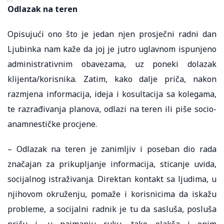
Odlazak na teren
Opisujući ono što je jedan njen prosječni radni dan
Ljubinka nam kaže da joj je jutro uglavnom ispunjeno
administrativnim obavezama, uz poneki dolazak
klijenta/korisnika. Zatim, kako dalje priča, nakon
razmjena informacija, ideja i kosultacija sa kolegama,
te razrađivanja planova, odlazi na teren ili piše socio-
anamnestičke procjene.
– Odlazak na teren je zanimljiv i poseban dio rada
značajan za prikupljanje informacija, sticanje uvida,
socijalnog istraživanja. Direktan kontakt sa ljudima, u
njihovom okruženju, pomaže i korisnicima da iskažu
probleme, a socijalni radnik je tu da sasluša, posluša
priču i, u najmanju ruku, tako olakša i onim