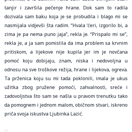
tanjir i završila pečenje hrane. Dok sam to radila
dozivala sam baku koja je se probudila i blago mi se
nasmijala vidjevši šta radim. “Hvala ‘ćeri, izgorilo bi, a
zima je pa nema puno jaja”, rekla je. “Prispalo mi se”,
rekla je, a ja sam pomislila da ima problem sa krvnim
pritiskom, a lijekove nije kupila jer im je novčana
pomoć koju dobijaju, znam, niska i nedovoljna u
odnosu na sve troškove režija, hrane i lijekova, ogreva.
Ta prženica koju su mi tada poklonili, imala je ukus
užitka zbog pružene pomoći, zahvalnosti, sreće i
zadovoljstva što sam se našla u pravom trenutku tako
da pomognem i jednom malom, običnom stvari, iskreno
priča svoja iskustva Ljubinka Lazić.