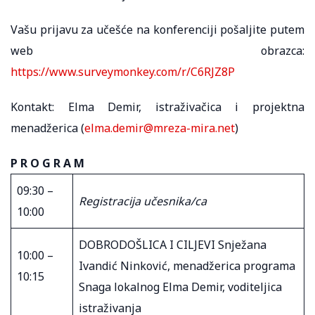
Vašu prijavu za učešće na konferenciji pošaljite putem
web obrazca:
https://www.surveymonkey.com/r/C6RJZ8P
Kontakt: Elma Demir, istraživačica i projektna
menadžerica (
elma.demir@mreza-mira.net
)
P R O G R A M
09:30 –
Registracija u
česnika/ca
10:00
DOBRODOŠLICA I CILJEVI Snježana
10:00 –
Ivandić Ninković, menadžerica programa
10:15
Snaga lokalnog Elma Demir, voditeljica
istraživanja