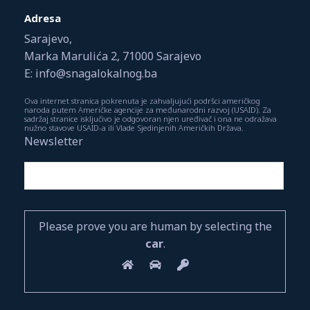
Adresa
Sarajevo,
Marka Marulića 2, 71000 Sarajevo
E: info@snagalokalnog.ba
Ova internet stranica pokrenuta je zahvaljujući podršci američkog
naroda putem Američke agencije za međunarodni razvoj (USAID). Za
sadržaj stranice isključivo je odgovoran njen uređivač i ona ne odražava
nužno stavove USAID-a ili Vlade Sjedinjenih Američkih Država.
Newsletter
Please prove you are human by selecting the
car
.