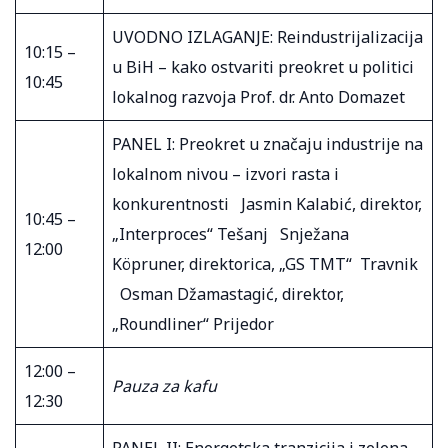
UVODNO IZLAGANJE: Reindustrijalizacija
10:15 –
u BiH – kako ostvariti preokret u politici
10:45
lokalnog razvoja Prof. dr. Anto Domazet
PANEL I: Preokret u značaju industrije na
lokalnom nivou – izvori rasta i
konkurentnosti Jasmin Kalabić, direktor,
10:45 –
„Interproces“ Tešanj Snježana
12:00
Köpruner, direktorica, „GS TMT“ Travnik
Osman Džamastagić, direktor,
„Roundliner“ Prijedor
12:00 –
Pauza za kafu
12:30
PANEL II: Energetska tranzicija i zelena