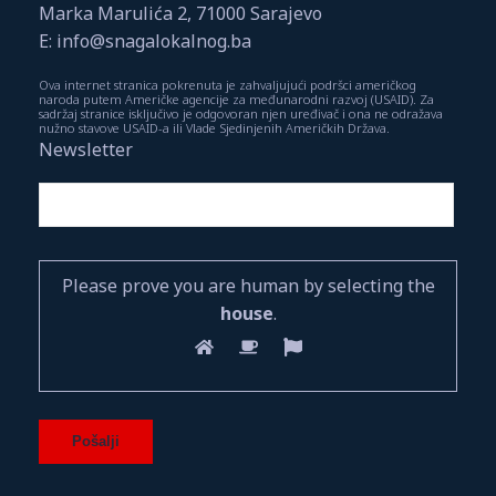
Marka Marulića 2, 71000 Sarajevo
E: info@snagalokalnog.ba
Ova internet stranica pokrenuta je zahvaljujući podršci američkog
naroda putem Američke agencije za međunarodni razvoj (USAID). Za
sadržaj stranice isključivo je odgovoran njen uređivač i ona ne odražava
nužno stavove USAID-a ili Vlade Sjedinjenih Američkih Država.
Newsletter
Please prove you are human by selecting the
house
.