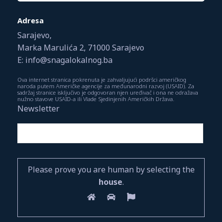
Adresa
Sarajevo,
Marka Marulića 2, 71000 Sarajevo
E: info@snagalokalnog.ba
Ova internet stranica pokrenuta je zahvaljujući podršci američkog
naroda putem Američke agencije za međunarodni razvoj (USAID). Za
sadržaj stranice isključivo je odgovoran njen uređivač i ona ne odražava
nužno stavove USAID-a ili Vlade Sjedinjenih Američkih Država.
Newsletter
Please prove you are human by selecting the
house
.