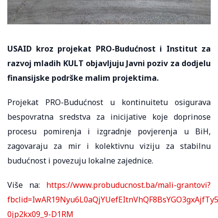
USAID kroz projekat PRO-Budućnost i Institut za
razvoj mladih KULT objavljuju Javni poziv za dodjelu
finansijske podrške malim projektima.
Projekat PRO-Budućnost u kontinuitetu osigurava
bespovratna sredstva za inicijative koje doprinose
procesu pomirenja i izgradnje povjerenja u BiH,
zagovaraju za mir i kolektivnu viziju za stabilnu
budućnost i povezuju lokalne zajednice.
Više na:
https://www.probuducnost.ba/mali-grantovi?
fbclid=IwAR19Nyu6L0aQjYUefEItnVhQF8BsYGO3gxAjfTy5
0jp2kx09_9-D1RM