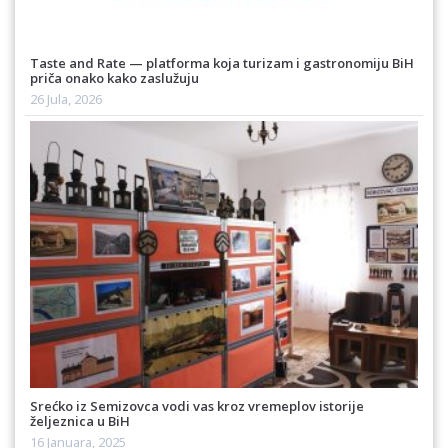
Taste and Rate — platforma koja turizam i gastronomiju BiH
priča onako kako zaslužuju
26 Jula, 2026
Srećko iz Semizovca vodi vas kroz vremeplov istorije
željeznica u BiH
16 Januara, 2025