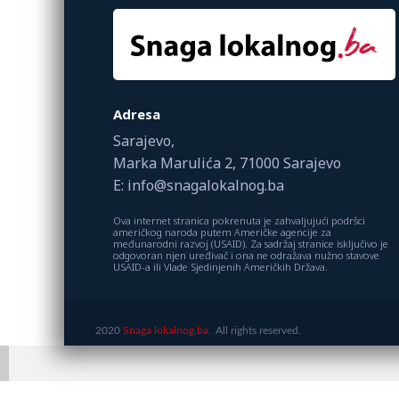
Adresa
Sarajevo,
Marka Marulića 2, 71000 Sarajevo
E: info@snagalokalnog.ba
Ova internet stranica pokrenuta je zahvaljujući podršci
američkog naroda putem Američke agencije za
međunarodni razvoj (USAID). Za sadržaj stranice isključivo je
odgovoran njen uređivač i ona ne odražava nužno stavove
USAID-a ili Vlade Sjedinjenih Američkih Država.
2020
Snaga lokalnog.ba.
All rights reserved.