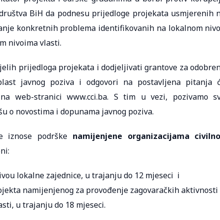
 društva BiH da podnesu prijedloge projekata usmjerenih 
anje konkretnih problema identifikovanih na lokalnom niv
im nivoima vlasti.
elih prijedloga projekata i dodjeljivati grantove za odobre
oblast javnog poziva i odgovori na postavljena pitanja 
i na web-stranici www.cci.ba. S tim u vezi, pozivamo s
išu o novostima i dopunama javnog poziva.
će iznose podrške
namijenjene organizacijama civiln
ni:
vou lokalne zajednice, u trajanju do 12 mjeseci i
ojekta namijenjenog za provođenje zagovaračkih aktivnosti 
sti, u trajanju do 18 mjeseci.