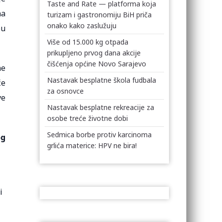
Taste and Rate — platforma koja
na
turizam i gastronomiju BiH priča
onako kako zaslužuju
ou
Više od 15.000 kg otpada
prikupljeno prvog dana akcije
čišćenja općine Novo Sarajevo
ne
Nastavak besplatne škola fudbala
će
za osnovce
ve
Nastavak besplatne rekreacije za
osobe treće životne dobi
Sedmica borbe protiv karcinoma
og
grlića materice: HPV ne bira!
i