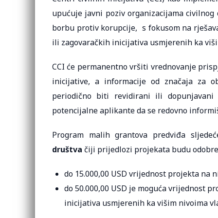
upućuje javni poziv organizacijama civilnog
borbu protiv korupcije, s fokusom na rješav
ili zagovaračkih inicijativa usmjerenih ka viš
CCI će permanentno vršiti vrednovanje prispj
inicijative, a informacije od značaja za 
periodično biti revidirani ili dopunjavan
potencijalne aplikante da se redovno inform
Program malih grantova predviđa sljede
društva
čiji prijedlozi projekata budu odobre
do 15.000,00 USD vrijednost projekta na ni
do 50.000,00 USD je moguća vrijednost pr
inicijativa usmjerenih ka višim nivoima vla