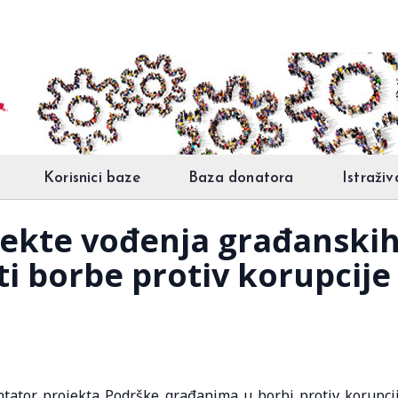
Korisnici baze
Baza donatora
Istraživ
jekte vođenja građanskih i
i borbe protiv korupcije
mentator projekta Podrške građanima u borbi protiv korupci