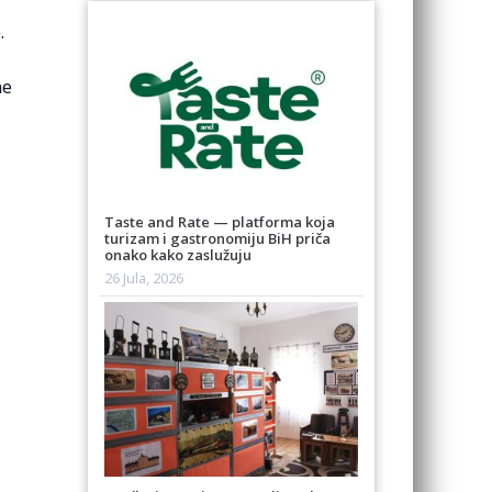
.
ne
Taste and Rate — platforma koja
turizam i gastronomiju BiH priča
onako kako zaslužuju
26 Jula, 2026