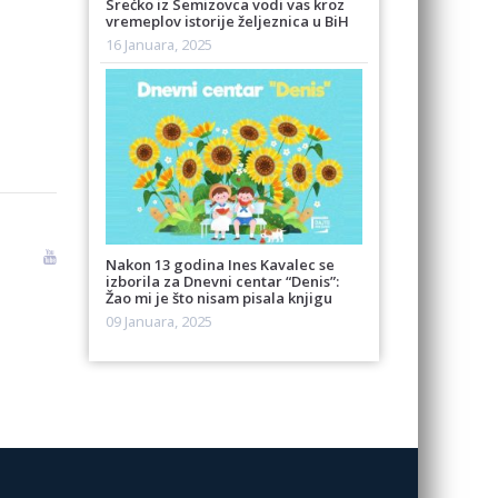
Srećko iz Semizovca vodi vas kroz
vremeplov istorije željeznica u BiH
16 Januara, 2025
Nakon 13 godina Ines Kavalec se
izborila za Dnevni centar “Denis”:
Žao mi je što nisam pisala knjigu
09 Januara, 2025