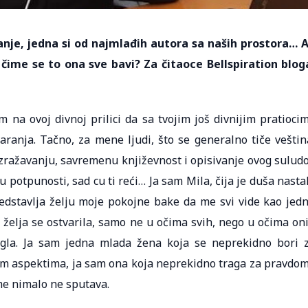
anje, jedna si od najmlađih autora sa naših prostora… A
i čime se to ona sve bavi? Za čitaoce Bellspiration blog
m na ovoj divnoj prilici da sa tvojim još divnijim pratioci
ranja. Tačno, za mene ljudi, što se generalno tiče veštin
izražavanju, savremenu književnost i opisivanje ovog sulud
 potpunosti, sad cu ti reći… Ja sam Mila, čija je duša nasta
edstavlja želju moje pokojne bake da me svi vide kao jed
a želja se ostvarila, samo ne u očima svih, nego u očima on
 ugla. Ja sam jedna mlada žena koja se neprekidno bori 
im aspektima, ja sam ona koja neprekidno traga za pravdom
me nimalo ne sputava.