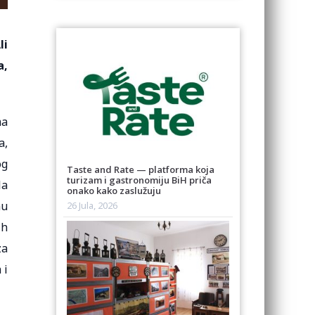
li
a,
ma
a,
og
Taste and Rate — platforma koja
turizam i gastronomiju BiH priča
la
onako kako zaslužuju
nu
26 Jula, 2026
ih
za
 i