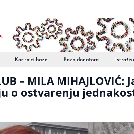
Korisnici baze
Baza donatora
Istraživ
UB – MILA MIHAJLOVIĆ: Ja
ju o ostvarenju jednakosti