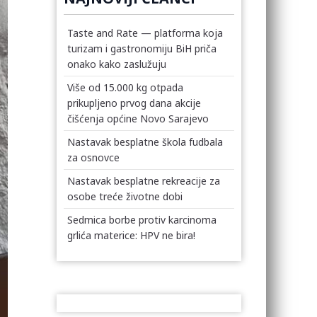
Taste and Rate — platforma koja
turizam i gastronomiju BiH priča
onako kako zaslužuju
Više od 15.000 kg otpada
prikupljeno prvog dana akcije
čišćenja općine Novo Sarajevo
Nastavak besplatne škola fudbala
za osnovce
Nastavak besplatne rekreacije za
osobe treće životne dobi
Sedmica borbe protiv karcinoma
grlića materice: HPV ne bira!