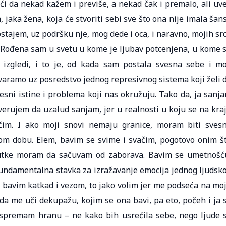
ći da nekad kažem i previše, a nekad čak i premalo, ali uv
jaka žena, koja će stvoriti sebi sve što ona nije imala šan
 postajem, uz podršku nje, mog dede i oca, i naravno, mojih sr
vi. Rođena sam u svetu u kome je ljubav potcenjena, u kome 
ji izgledi, i to je, od kada sam postala svesna sebe i m
tvaramo uz posredstvo jednog represivnog sistema koji želi 
esni istine i problema koji nas okružuju. Tako da, ja sanj
 verujem da uzalud sanjam, jer u realnosti u koju se na kra
im. I ako moji snovi nemaju granice, moram biti sves
vom dobu. Elem, bavim se svime i svačim, pogotovo onim š
enutke moram da sačuvam od zaborava. Bavim se umetnošć
 fundamentalna stavka za izražavanje emocija jednog ljudsk
e bavim katkad i vezom, to jako volim jer me podseća na mo
 da me uči dekupažu, kojim se ona bavi, pa eto, počeh i ja 
spremam hranu – ne kako bih usrećila sebe, nego ljude 