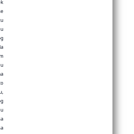
ek
se
cu
su
og
da
am
ju
na
to
u,
og
ju
sa
sa