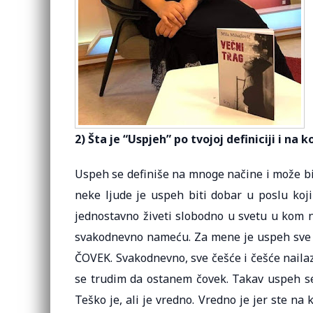
2) Šta je “Uspjeh” po tvojoj definiciji i na k
Uspeh se definiše na mnoge načine i može bit
neke ljude je uspeh biti dobar u poslu koji
jednostavno živeti slobodno u svetu u kom n
svakodnevno nameću. Za mene je uspeh sve od
ČOVEK. Svakodnevno, sve češće i češće nailaz
se trudim da ostanem čovek. Takav uspeh se 
Teško je, ali je vredno. Vredno je jer ste na