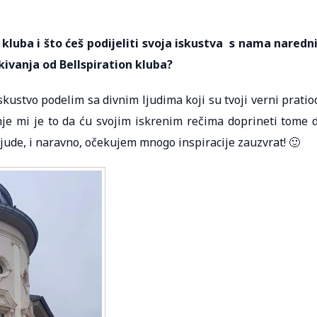
on kluba i što ćeš podijeliti svoja iskustva s nama naredn
ekivanja od Bellspiration kluba?
iskustvo podelim sa divnim ljudima koji su tvoji verni pratioc
nje mi je to da ću svojim iskrenim rečima doprineti tome 
ude, i naravno, očekujem mnogo inspiracije zauzvrat! 🙂