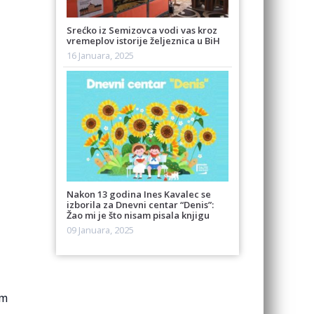
Srećko iz Semizovca vodi vas kroz
vremeplov istorije željeznica u BiH
16 Januara, 2025
Nakon 13 godina Ines Kavalec se
izborila za Dnevni centar “Denis”:
Žao mi je što nisam pisala knjigu
09 Januara, 2025
am