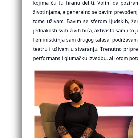
kojima ću tu hranu deliti. Volim da pozira
životinjama, a generalno se bavim prevođenje
tome uživam. Bavim se sferom ljudskih, žen
jednakosti svih živih bića, aktivista sam i to
Feministkinja sam drugog talasa, podržavam
teatru i uživam u stvaranju. Trenutno prip
performans i glumačku izvedbu, ali otom poto