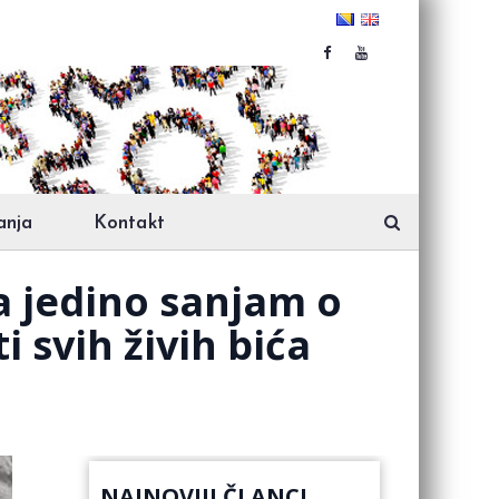
anja
Kontakt
 jedino sanjam o
 svih živih bića
NAJNOVIJI ČLANCI