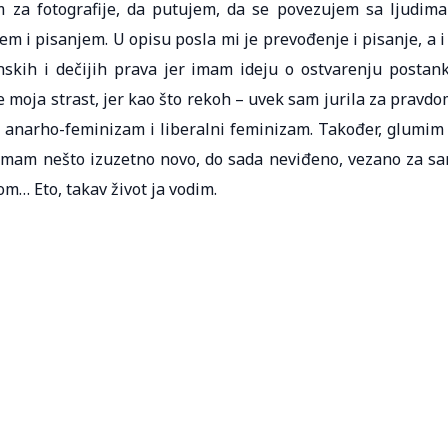
m za fotografije, da putujem, da se povezujem sa ljudima
m i pisanjem. U opisu posla mi je prevođenje i pisanje, a i
skih i dečijih prava jer imam ideju o ostvarenju postan
 je moja strast, jer kao što rekoh – uvek sam jurila za pravdo
 anarho-feminizam i liberalni feminizam. Također, glumim
remam nešto izuzetno novo, do sada neviđeno, vezano za s
m… Eto, takav život ja vodim.