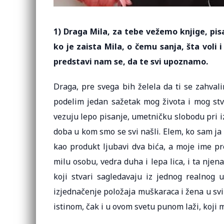
1) Draga Mila, za tebe vežemo knjige, pis
ko je zaista Mila, o čemu sanja, šta voli 
predstavi nam se, da te svi upoznamo.
Draga, pre svega bih želela da ti se zahvali
podelim jedan sažetak mog života i mog stva
vezuju lepo pisanje, umetničku slobodu pri 
doba u kom smo se svi našli. Elem, ko sam ja u
kao produkt ljubavi dva bića, a moje ime pr
milu osobu, vedra duha i lepa lica, i ta njen
koji stvari sagledavaju iz jednog realnog
izjednačenje položaja muškaraca i žena u sv
istinom, čak i u ovom svetu punom laži, koji 