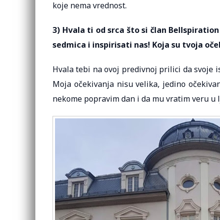
koje nema vrednost.
3) Hvala ti od srca što si član Bellspirati
sedmica i inspirisati nas! Koja su tvoja oč
Hvala tebi na ovoj predivnoj prilici da svoje 
Moja očekivanja nisu velika, jedino očekiva
nekome popravim dan i da mu vratim veru u lj