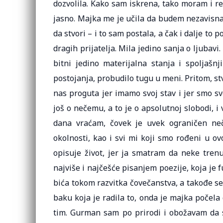
dozvolila. Kako sam iskrena, tako moram i re
jasno. Majka me je učila da budem nezavisna, 
da stvori – i to sam postala, a čak i dalje to
dragih prijatelja. Mila jedino sanja o ljuba
bitni jedino materijalna stanja i spoljašn
postojanja, probudilo tugu u meni. Pritom, s
nas proguta jer imamo svoj stav i jer smo sv
još o nečemu, a to je o apsolutnoj slobodi, i
dana vraćam, čovek je uvek ograničen neč
okolnosti, kao i svi mi koji smo rođeni u o
opisuje život, jer ja smatram da neke tr
najviše i najčešće pisanjem poezije, koja je
bića tokom razvitka čovečanstva, a takođe s
baku koja je radila to, onda je majka počela
tim. Gurman sam po prirodi i obožavam da 