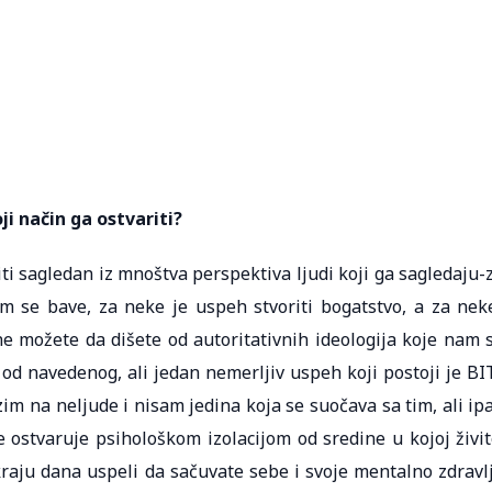
oji način ga ostvariti?
i sagledan iz mnoštva perspektiva ljudi koji ga sagledaju-
m se bave, za neke je uspeh stvoriti bogatstvo, a za nek
e možete da dišete od autoritativnih ideologija koje nam 
 navedenog, ali jedan nemerljiv uspeh koji postoji je BI
im na neljude i nisam jedina koja se suočava sa tim, ali ip
ostvaruje psihološkom izolacijom od sredine u kojoj živit
 kraju dana uspeli da sačuvate sebe i svoje mentalno zdravl