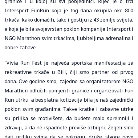
granice i u kojoj su svi pobjedinici. Riječ je o trci
Intersport FunRun koja je tog dana okupila oko 800
trkača, kako domaćih, tako i gostiju iz 43 zemlje svijeta,
a koja je bila svojevrstan poklon kompanije Intersport i
NGO Marathon svim trkačima, ljubiteljima adrenalina i
dobre zabave.
“Vivia Run Fest je najveća sportska manifestacija za
rekreativne trkače u BiH, čiji smo partner od prvog
dana. Ove godine smo, zajedno sa organizatorom NGO
Marathon odlučili pomjeriti granice i organizovati Fun
Run utrku, a besplatna kotizacija bila je naš zajednički
poklon svim građanima. Takve kratke i zabavne utrke
su prilika se motivišete, da budete malo spremniji i
zdraviji, a da ne ispadnete previše ozbiljni. Željeli smo
dati priliku svima da se pokrenu, druže, stvore nove