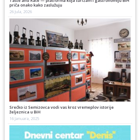
Taste and Rate — platforma koja turizam i gastronomiju BiH
priča onako kako zaslužuju
26 Jula, 2026
Srećko iz Semizovca vodi vas kroz vremeplov istorije
željeznica u BiH
16 Januara, 2025