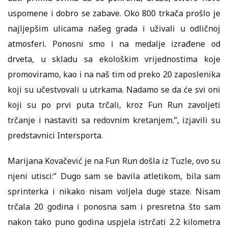
uspomene i dobro se zabave. Oko 800 trkača prošlo je
najljepšim ulicama našeg grada i uživali u odličnoj
atmosferi. Ponosni smo i na medalje izrađene od
drveta, u skladu sa ekološkim vrijednostima koje
promoviramo, kao i na naš tim od preko 20 zaposlenika
koji su učestvovali u utrkama. Nadamo se da će svi oni
koji su po prvi puta trčali, kroz Fun Run zavoljeti
trčanje i nastaviti sa redovnim kretanjem.”, izjavili su
predstavnici Intersporta.
Marijana Kovačević je na Fun Run došla iz Tuzle, ovo su
njeni utisci:” Dugo sam se bavila atletikom, bila sam
sprinterka i nikako nisam voljela duge staze. Nisam
trčala 20 godina i ponosna sam i presretna što sam
nakon tako puno godina uspjela istrčati 2.2 kilometra