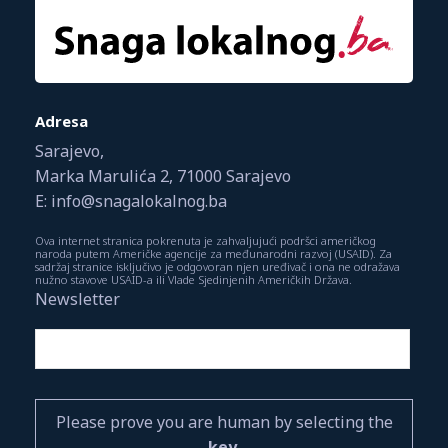
Adresa
Sarajevo,
Marka Marulića 2, 71000 Sarajevo
E: info@snagalokalnog.ba
Ova internet stranica pokrenuta je zahvaljujući podršci američkog
naroda putem Američke agencije za međunarodni razvoj (USAID). Za
sadržaj stranice isključivo je odgovoran njen uređivač i ona ne odražava
nužno stavove USAID-a ili Vlade Sjedinjenih Američkih Država.
Newsletter
Please prove you are human by selecting the
key
.