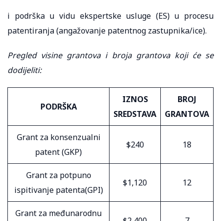
i podrška u vidu ekspertske usluge (ES) u procesu
patentiranja (angažovanje patentnog zastupnika/ice).
Pregled visine grantova i broja grantova koji će se
dodijeliti:
IZNOS
BROJ
PODRŠKA
SREDSTAVA
GRANTOVA
Grant za konsenzualni
$240
18
patent (GKP)
Grant za potpuno
$1,120
12
ispitivanje patenta(GPI)
Grant za međunarodnu
$2,400
7