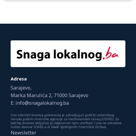
Adresa
Sarajevo,
Marka Marulića 2, 71000 Sarajevo
E: info@snagalokalnog.ba
Ova internet stranica pokrenuta je zahvaljujući podršci američkog
naroda putem Američke agencije za međunarodni razvoj (USAID). Za
sadržaj stranice isključivo je odgovoran njen uređivač i ona ne odražava
nužno stavove USAID-a ili Vlade Sjedinjenih Američkih Država.
Newsletter