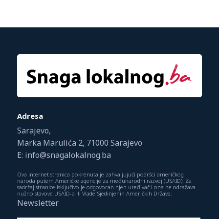
Adresa
Sarajevo,
Marka Marulića 2, 71000 Sarajevo
E: info@snagalokalnog.ba
Ova internet stranica pokrenuta je zahvaljujući podršci američkog
naroda putem Američke agencije za međunarodni razvoj (USAID). Za
sadržaj stranice isključivo je odgovoran njen uređivač i ona ne odražava
nužno stavove USAID-a ili Vlade Sjedinjenih Američkih Država.
Newsletter