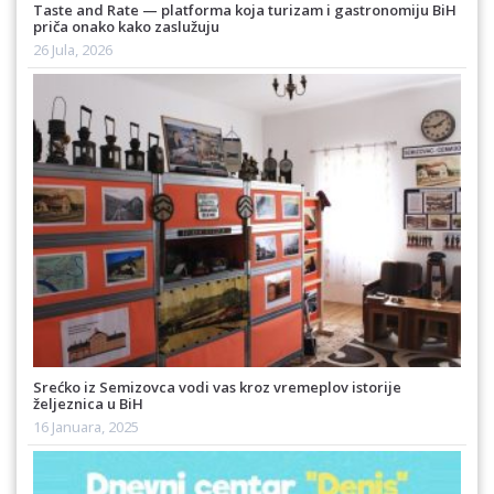
Taste and Rate — platforma koja turizam i gastronomiju BiH
priča onako kako zaslužuju
26 Jula, 2026
Srećko iz Semizovca vodi vas kroz vremeplov istorije
željeznica u BiH
16 Januara, 2025