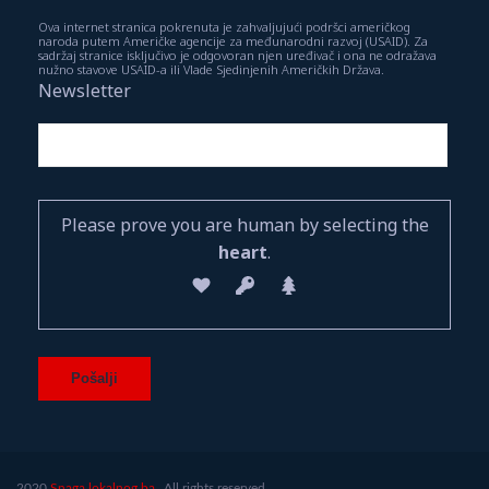
Ova internet stranica pokrenuta je zahvaljujući podršci američkog
naroda putem Američke agencije za međunarodni razvoj (USAID). Za
sadržaj stranice isključivo je odgovoran njen uređivač i ona ne odražava
nužno stavove USAID-a ili Vlade Sjedinjenih Američkih Država.
Newsletter
Please prove you are human by selecting the
heart
.
2020
Snaga lokalnog.ba.
All rights reserved.