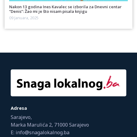
Nakon 13 godina Ines Kavalec se izborila za Dnevni centar
“Denis”: Žao mi je što nisam pisala knjigu
09 Januara, 2025
Adresa
Sarajevo,
Marka Marulića 2, 71000 Sarajevo
E: info@snagalokalnog.ba