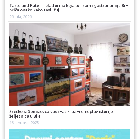
Taste and Rate — platforma koja turizam i gastronomiju BiH
priča onako kako zaslužuju
26 Jula, 2026
Srećko iz Semizovca vodi vas kroz vremeplov istorije
željeznica u BiH
16 Januara, 2025