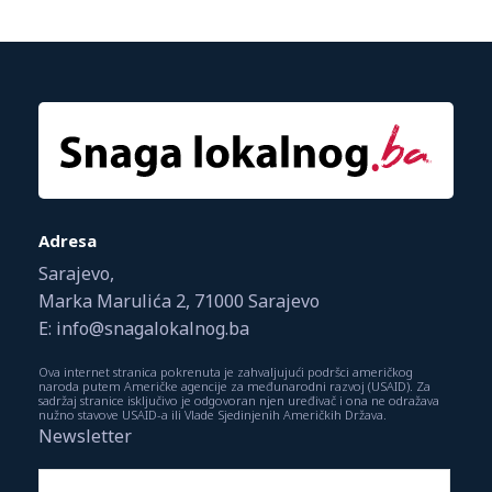
Adresa
Sarajevo,
Marka Marulića 2, 71000 Sarajevo
E: info@snagalokalnog.ba
Ova internet stranica pokrenuta je zahvaljujući podršci američkog
naroda putem Američke agencije za međunarodni razvoj (USAID). Za
sadržaj stranice isključivo je odgovoran njen uređivač i ona ne odražava
nužno stavove USAID-a ili Vlade Sjedinjenih Američkih Država.
Newsletter