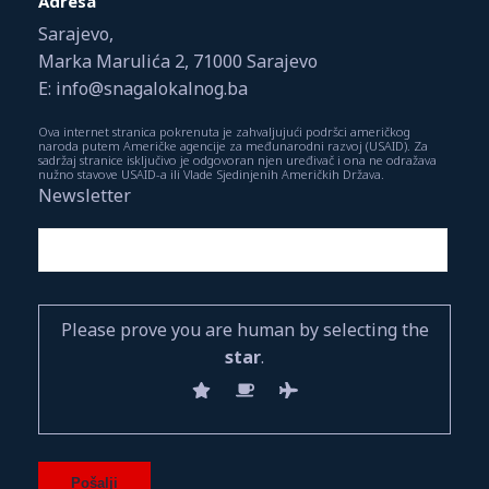
Adresa
Sarajevo,
Marka Marulića 2, 71000 Sarajevo
E: info@snagalokalnog.ba
Ova internet stranica pokrenuta je zahvaljujući podršci američkog
naroda putem Američke agencije za međunarodni razvoj (USAID). Za
sadržaj stranice isključivo je odgovoran njen uređivač i ona ne odražava
nužno stavove USAID-a ili Vlade Sjedinjenih Američkih Država.
Newsletter
Please prove you are human by selecting the
star
.