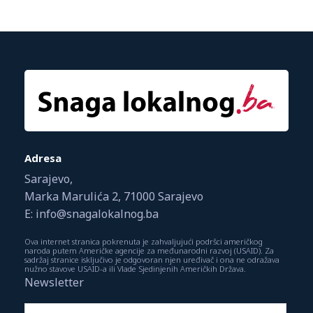
Adresa
Sarajevo,
Marka Marulića 2, 71000 Sarajevo
E: info@snagalokalnog.ba
Ova internet stranica pokrenuta je zahvaljujući podršci američkog
naroda putem Američke agencije za međunarodni razvoj (USAID). Za
sadržaj stranice isključivo je odgovoran njen uređivač i ona ne odražava
nužno stavove USAID-a ili Vlade Sjedinjenih Američkih Država.
Newsletter