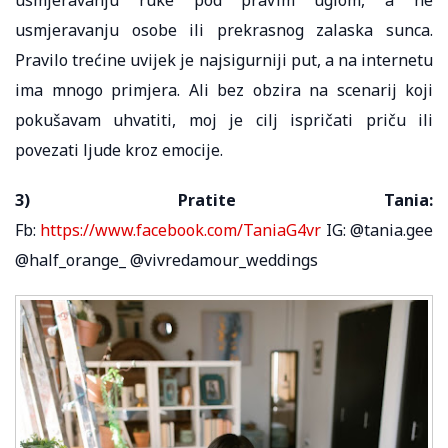
usmjeravanju osobe ili prekrasnog zalaska sunca.
Pravilo trećine uvijek je najsigurniji put, a na internetu
ima mnogo primjera. Ali bez obzira na scenarij koji
pokušavam uhvatiti, moj je cilj ispričati priču ili
povezati ljude kroz emocije.
3) Pratite Tania:
Fb:
https://www.facebook.com/TaniaG4vr
IG: @tania.gee
@half_orange_ @vivredamour_weddings