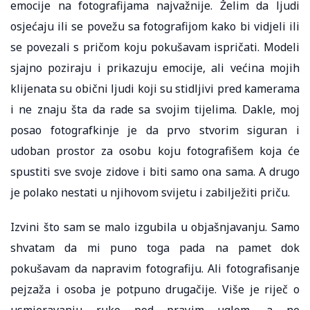
emocije na fotografijama najvažnije. Želim da ljudi
osjećaju ili se povežu sa fotografijom kako bi vidjeli ili
se povezali s pričom koju pokušavam ispričati. Modeli
sjajno poziraju i prikazuju emocije, ali većina mojih
klijenata su obični ljudi koji su stidljivi pred kamerama
i ne znaju šta da rade sa svojim tijelima. Dakle, moj
posao fotografkinje je da prvo stvorim siguran i
udoban prostor za osobu koju fotografišem koja će
spustiti sve svoje zidove i biti samo ona sama. A drugo
je polako nestati u njihovom svijetu i zabilježiti priču.
Izvini što sam se malo izgubila u objašnjavanju. Samo
shvatam da mi puno toga pada na pamet dok
pokušavam da napravim fotografiju. Ali fotografisanje
pejzaža i osoba je potpuno drugačije. Više je riječ o
usmjeravanju ruke pod pravim uglom, a ne