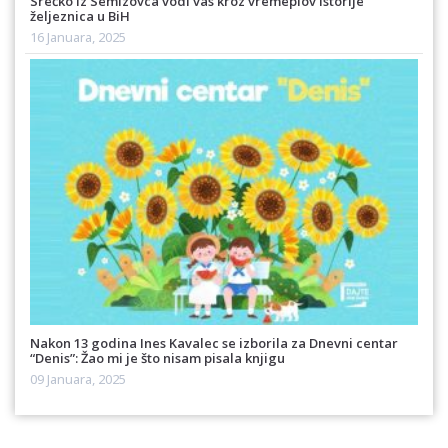
Srećko iz Semizovca vodi vas kroz vremeplov istorije
željeznica u BiH
16 Januara, 2025
Nakon 13 godina Ines Kavalec se izborila za Dnevni centar
“Denis”: Žao mi je što nisam pisala knjigu
09 Januara, 2025