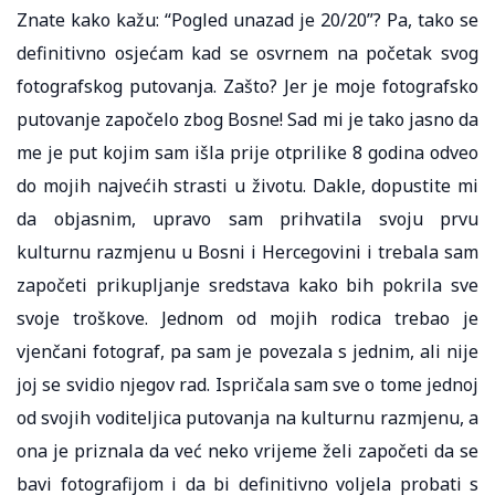
Znate kako kažu: “Pogled unazad je 20/20”? Pa, tako se
definitivno osjećam kad se osvrnem na početak svog
fotografskog putovanja. Zašto? Jer je moje fotografsko
putovanje započelo zbog Bosne! Sad mi je tako jasno da
me je put kojim sam išla prije otprilike 8 godina odveo
do mojih najvećih strasti u životu. Dakle, dopustite mi
da objasnim, upravo sam prihvatila svoju prvu
kulturnu razmjenu u Bosni i Hercegovini i trebala sam
započeti prikupljanje sredstava kako bih pokrila sve
svoje troškove. Jednom od mojih rodica trebao je
vjenčani fotograf, pa sam je povezala s jednim, ali nije
joj se svidio njegov rad. Ispričala sam sve o tome jednoj
od svojih voditeljica putovanja na kulturnu razmjenu, a
ona je priznala da već neko vrijeme želi započeti da se
bavi fotografijom i da bi definitivno voljela probati s