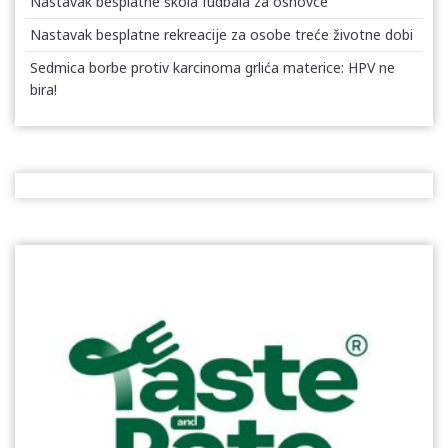
Nastavak besplatne škola fudbala za osnovce
Nastavak besplatne rekreacije za osobe treće životne dobi
Sedmica borbe protiv karcinoma grlića materice: HPV ne
bira!