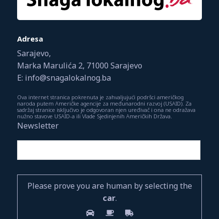
Adresa
Sarajevo,
Marka Marulića 2, 71000 Sarajevo
E: info@snagalokalnog.ba
Ova internet stranica pokrenuta je zahvaljujući podršci američkog
naroda putem Američke agencije za međunarodni razvoj (USAID). Za
sadržaj stranice isključivo je odgovoran njen uređivač i ona ne odražava
nužno stavove USAID-a ili Vlade Sjedinjenih Američkih Država.
Newsletter
Please prove you are human by selecting the
car
.