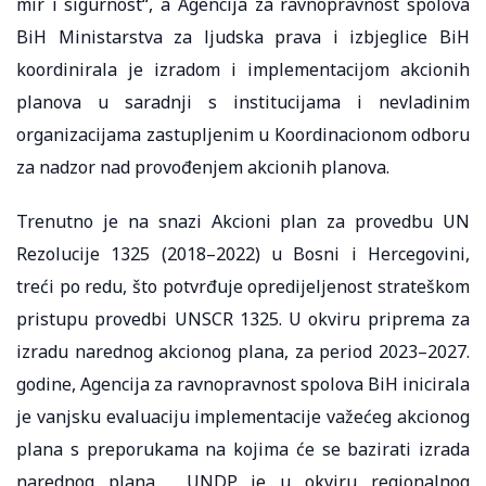
mir i sigurnost“, a Agencija za ravnopravnost spolova
BiH Ministarstva za ljudska prava i izbjeglice BiH
koordinirala je izradom i implementacijom akcionih
planova u saradnji s institucijama i nevladinim
organizacijama zastupljenim u Koordinacionom odboru
za nadzor nad provođenjem akcionih planova.
Trenutno je na snazi Akcioni plan za provedbu UN
Rezolucije 1325 (2018–2022) u Bosni i Hercegovini,
treći po redu, što potvrđuje opredijeljenost strateškom
pristupu provedbi UNSCR 1325. U okviru priprema za
izradu narednog akcionog plana, za period 2023–2027.
godine, Agencija za ravnopravnost spolova BiH inicirala
je vanjsku evaluaciju implementacije važećeg akcionog
plana s preporukama na kojima će se bazirati izrada
narednog plana. UNDP je u okviru regionalnog