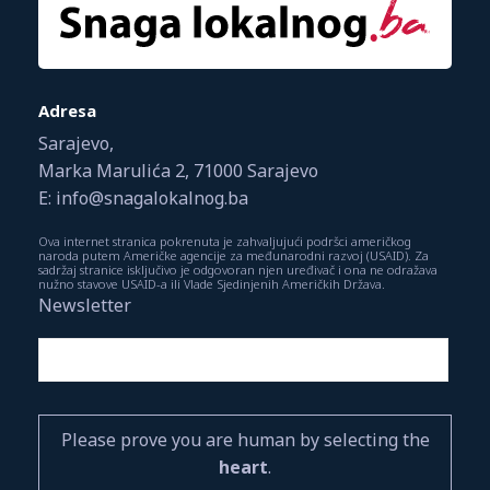
Adresa
Sarajevo,
Marka Marulića 2, 71000 Sarajevo
E: info@snagalokalnog.ba
Ova internet stranica pokrenuta je zahvaljujući podršci američkog
naroda putem Američke agencije za međunarodni razvoj (USAID). Za
sadržaj stranice isključivo je odgovoran njen uređivač i ona ne odražava
nužno stavove USAID-a ili Vlade Sjedinjenih Američkih Država.
Newsletter
Please prove you are human by selecting the
heart
.