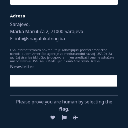
Adresa
Sarajevo,
Marka Marulića 2, 71000 Sarajevo
E: info@snagalokalnog.ba
Ova internet stranica pokrenuta je zahvaljujući podršci američkog
naroda putem Američke agencije za međunarodni razvoj (USAID). Za
sadržaj stranice isključivo je odgovoran njen uređivač i ona ne odražava
nužno stavove USAID-a ili Vlade Sjedinjenih Američkih Država.
Newsletter
Please prove you are human by selecting the
flag
.