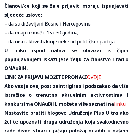
Članovi/ce koji se žele prijaviti moraju ispunjavati
sljedeće uslove:
– da su državljani Bosne i Hercegovine;
– da imaju između 15 i 30 godina;
– da nisu aktivisti/kinje neke od političkih partija;
U linku ispod nalazi se obrazac s čijim
popunjavanjem iskazujete želju za članstvo i rad u
ONAuBiH.
LINK ZA PRIJAVU MOŽETE PRONAĆI
OVDJE
Ako vas je ovaj post zaintrigirao i podstakao da više
istražite o trenutno aktuelnim aktivnostima I
konkursima ONAuBiH, možete više saznati na
linku
Nastavite pratiti blogove Udruženja Plus Ultra ako
želite upoznati druga udruženja koja svakodnevno
rade divne stvari i jačaju položaj mladih u našem