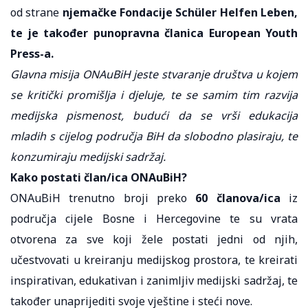
od strane
njemačke Fondacije Schüler Helfen Leben,
te je također punopravna članica European Youth
Press-a.
Glavna misija ONAuBiH jeste stvaranje društva u kojem
se kritički promišlja i djeluje, te se samim tim razvija
medijska pismenost, budući da se vrši edukacija
mladih s cijelog područja BiH da slobodno plasiraju, te
konzumiraju medijski sadržaj.
Kako postati član/ica ONAuBiH?
ONAuBiH trenutno broji preko
60 članova/ica
iz
područja cijele Bosne i Hercegovine te su vrata
otvorena za sve koji žele postati jedni od njih,
učestvovati u kreiranju medijskog prostora, te kreirati
inspirativan, edukativan i zanimljiv medijski sadržaj, te
također unaprijediti svoje vještine i steći nove.