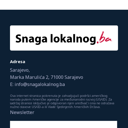
Adresa
Sarajevo,
Marka Marulića 2, 71000 Sarajevo
E: info@snagalokalnog.ba
Ova internet stranica pokrenuta je zahvaljujući podršci američkog
naroda putem Američke agencije za međunarodni razvoj (USAID). Za
sadržaj stranice isključivo je odgovoran njen uređivač i ona ne odražava
nužno stavove USAID-a ili Vlade Sjedinjenih Američkih Država.
Newsletter