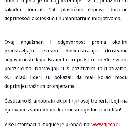
onima kojima je to najpotrebnije. Uz to, polaznici su
također donirali 150 plastičnih čepova, dodatno
doprinoseći ekološkim i humanitarnim inicijativama.
Ovaj angažman i odgovornost prema okolini
predstavljaju izvrsnu demonstraciju društvene
odgovornosti koju Brainobrain podstiče među svojim
polaznicima. Nastavljajući s pozitivnim inicijativama,
ovi mladi lideri su pokazali da mali koraci mogu
doprinijeti važnim promjenama.
Čestitamo Brainobrain ekipi i njihovoj trenerici Lejli na
njihovom izvanrednom doprinosu zajednici i okolišu!
Više informacija moguće je pronaći na:
www.djeca.eu