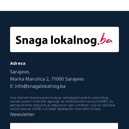
Adresa
Sarajevo,
Marka Marulića 2, 71000 Sarajevo
E: info@snagalokalnog.ba
Ova internet stranica pokrenuta je zahvaljujući podršci američkog
naroda putem Američke agencije za međunarodni razvoj (USAID). Za
sadržaj stranice isključivo je odgovoran njen uređivač i ona ne odražava
nužno stavove USAID-a ili Vlade Sjedinjenih Američkih Država.
Newsletter