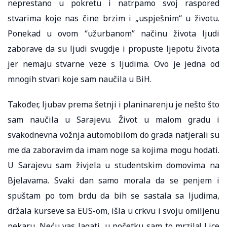
neprestano u pokretu i natrpamo svoj raspored
stvarima koje nas čine brzim i „uspješnim“ u životu.
Ponekad u ovom “užurbanom” načinu života ljudi
zaborave da su ljudi svugdje i propuste ljepotu života
jer nemaju stvarne veze s ljudima. Ovo je jedna od
mnogih stvari koje sam naučila u BiH.
Također, ljubav prema šetnji i planinarenju je nešto što
sam naučila u Sarajevu. Život u malom gradu i
svakodnevna vožnja automobilom do grada natjerali su
me da zaboravim da imam noge sa kojima mogu hodati.
U Sarajevu sam živjela u studentskim domovima na
Bjelavama. Svaki dan samo morala da se penjem i
spuštam po tom brdu da bih se sastala sa ljudima,
držala kurseve sa EUS-om, išla u crkvu i svoju omiljenu
pekaru. Neću vas lagati, u početku sam to mrzila! Lice