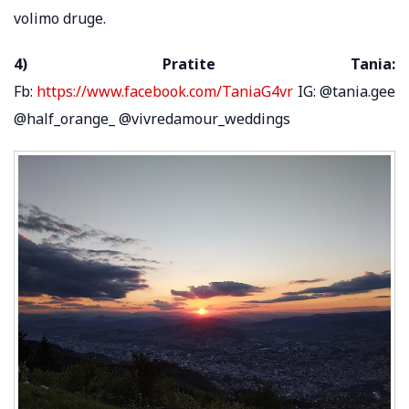
volimo druge.
4) Pratite Tania:
Fb:
https://www.facebook.com/TaniaG4vr
IG: @tania.gee
@half_orange_ @vivredamour_weddings