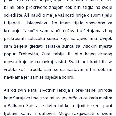
bi mi bilo prekriveno znojem dok bih stigla na svoje
odredište. Ali naučilo me je važnosti brige o svom tijelu
i ljepoti i blagoslovu što imam tijelo sposobno za
kretanje. Također sam naučila uživati ​​u šetnjama zbog
prekrasnih zalazaka sunca koje Sarajevo ima. Uvijek
sam željela gledati zalaske sunca sa visokih mjesta
poput Trebevića, Žute tabije ili bilo kojeg drugog
mjesta koje je na nekoj visini. Svaki put kad bih se
vratila kući, trudila sam se da nastavim s tim dobrim
navikama jer sam se osjećala dobro.
Ali od svih kafa, životnih lekcija i prekrasne prirode
koje Sarajevo ima, srce mi uvijek brže kuca kada mislim
o Balkanu. Zaista se divim koliko su ljudi iskreni, puni
ljubavi, šaljivi i duhovni. Mogu razgovarati o svom