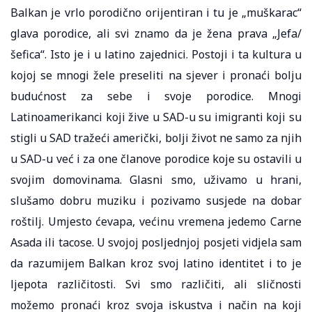
Balkan je vrlo porodično orijentiran i tu je „muškarac“
glava porodice, ali svi znamo da je žena prava „Jefa/
šefica“. Isto je i u latino zajednici. Postoji i ta kultura u
kojoj se mnogi žele preseliti na sjever i pronaći bolju
budućnost za sebe i svoje porodice. Mnogi
Latinoamerikanci koji žive u SAD-u su imigranti koji su
stigli u SAD tražeći američki, bolji život ne samo za njih
u SAD-u već i za one članove porodice koje su ostavili u
svojim domovinama. Glasni smo, uživamo ​​u hrani,
slušamo dobru muziku i pozivamo susjede na dobar
roštilj. Umjesto ćevapa, većinu vremena jedemo Carne
Asada ili tacose. U svojoj posljednjoj posjeti vidjela sam
da razumijem Balkan kroz svoj latino identitet i to je
ljepota različitosti. Svi smo različiti, ali sličnosti
možemo pronaći kroz svoja iskustva i način na koji