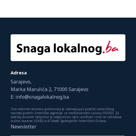
Adresa
Sarajevo,
Marka Marulića 2, 71000 Sarajevo
E: info@snagalokalnog.ba
Ova internet stranica pokrenuta je zahvaljujući podršci američkog
naroda putem Američke agencije za međunarodni razvoj (USAID). Za
sadržaj stranice isključivo je odgovoran njen uređivač i ona ne odražava
nužno stavove USAID-a ili Vlade Sjedinjenih Američkih Država.
Newsletter