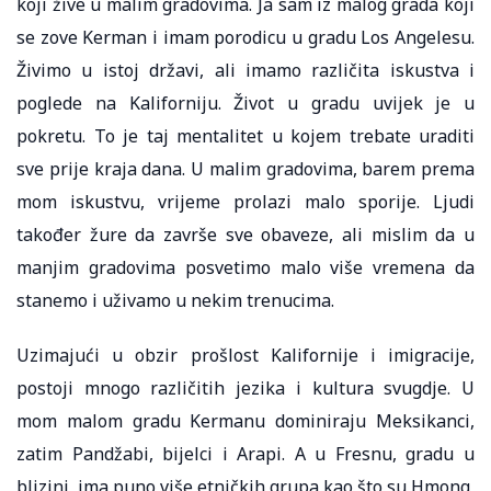
koji žive u malim gradovima. Ja sam iz malog grada koji
se zove Kerman i imam porodicu u gradu Los Angelesu.
Živimo u istoj državi, ali imamo različita iskustva i
poglede na Kaliforniju. Život u gradu uvijek je u
pokretu. To je taj mentalitet u kojem trebate uraditi
sve prije kraja dana. U malim gradovima, barem prema
mom iskustvu, vrijeme prolazi malo sporije. Ljudi
također žure da završe sve obaveze, ali mislim da u
manjim gradovima posvetimo malo više vremena da
stanemo i uživamo u nekim trenucima.
Uzimajući u obzir prošlost Kalifornije i imigracije,
postoji mnogo različitih jezika i kultura svugdje. U
mom malom gradu Kermanu dominiraju Meksikanci,
zatim Pandžabi, bijelci i Arapi. A u Fresnu, gradu u
blizini, ima puno više etničkih grupa kao što su Hmong,