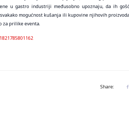
žene u gastro industriji međusobno upoznaju, da ih goš
 svakako mogućnost kušanja ili kupovine njihovih proizvoda
 za prilike eventa.
21821785801162
Share: