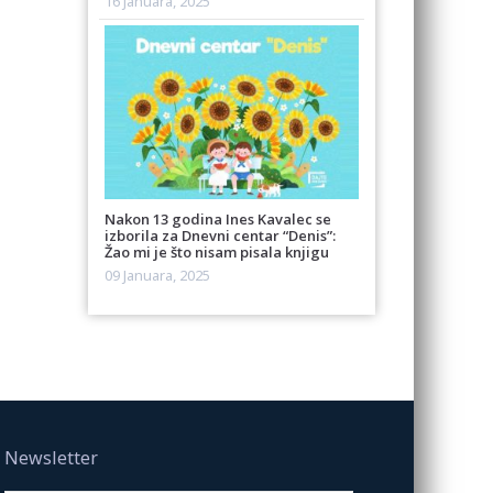
16 Januara, 2025
Nakon 13 godina Ines Kavalec se
izborila za Dnevni centar “Denis”:
Žao mi je što nisam pisala knjigu
09 Januara, 2025
Newsletter