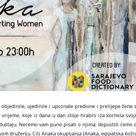
objedinile, ujedinile i upoznale predivne i prelijepe žene 
 vrijeme, koje iz dana u dan stoje hrabro iza kormila svoj
 odustaju. Nećemo vam puno pisati o njima, dopustiti ćemo 
vom druženju. Cilj Anaka okupljanja (Anaka, egipatska boži