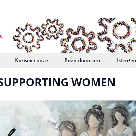
Korisnici baze
Baza donatora
Istraživ
 SUPPORTING WOMEN