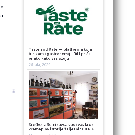
će
 i
Taste and Rate — platforma koja
turizam i gastronomiju BiH priča
onako kako zaslužuju
26 Jula, 2026
Srećko iz Semizovca vodi vas kroz
vremeplov istorije željeznica u BiH