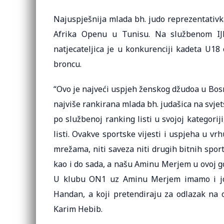
Najuspješnija mlada bh. judo reprezentativ
Afrika Openu u Tunisu. Na službenom IJF 
natjecateljica je u konkurenciji kadeta U18 
broncu.
“Ovo je najveći uspjeh ženskog džudoa u Bos
najviše rankirana mlada bh. judašica na svjets
po službenoj ranking listi u svojoj kategorij
listi. Ovakve sportske vijesti i uspjeha u 
mrežama, niti saveza niti drugih bitnih spor
kao i do sada, a našu Aminu Merjem u ovoj g
U klubu ON1 uz Aminu Merjem imamo i još 
Handan, a koji pretendiraju za odlazak na o
Karim Hebib.