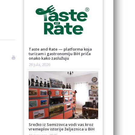
Taste and Rate — platforma koja
turizam i gastronomiju BiH priča
onako kako zaslužuju
26 Jula, 2026
Srećko iz Semizovca vodi vas kroz
vremeplov istorije željeznica u BiH