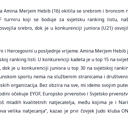
ka Amina Merjem Hebib (16) okitila se srebrom i broncom 
turniru koji se boduje za svjetsku ranking listu, na
osvojila srebro, dok je u konkurenciji juniora (U21) osvoji
ni i Hercegovini u posljednje vrijeme. Amina Merjem Hebib 
koj ranking listi. U konkurenciji kadeta je u top 15 na svije
i, dok je u konkurenciji juniora u top 30 na svjetskoj ranki
vrhunskom sportu nema na službenim stranicama i društven
tskih organizacija. Bez obzira na sve, mi idemo svojim put
odini očekuje EYOF, Europsko prvenstvo i Svjetsko prvenstv
mladih kvalitetnih natjecatelja, među kojima je i Nar
va velika natjecanja”, kazao je prvi čovjek Judo kluba O