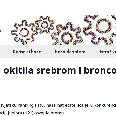
Korisnici baze
Baza donatora
Istraživ
 okitila srebrom i bron
vjetsku ranking listu, naša natjecateljica je u konkurenci
iji juniora (U21) osvojila broncu.