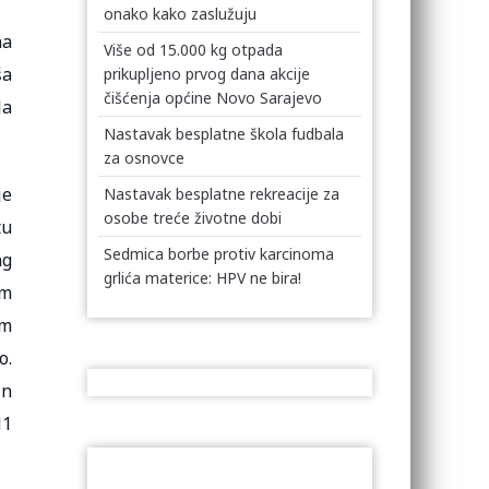
onako kako zaslužuju
na
Više od 15.000 kg otpada
ša
prikupljeno prvog dana akcije
čišćenja općine Novo Sarajevo
la
Nastavak besplatne škola fudbala
za osnovce
je
Nastavak besplatne rekreacije za
osobe treće životne dobi
tu
Sedmica borbe protiv karcinoma
ng
grlića materice: HPV ne bira!
im
em
o.
in
N1