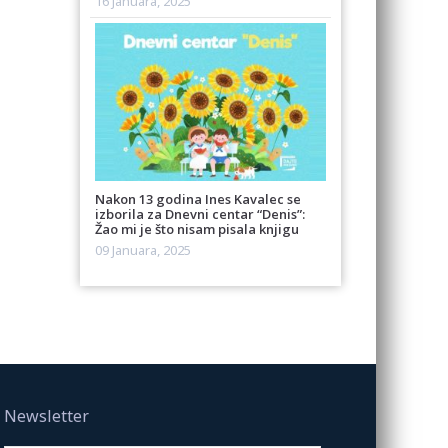
16 Januara, 2025
Nakon 13 godina Ines Kavalec se
izborila za Dnevni centar “Denis”:
Žao mi je što nisam pisala knjigu
09 Januara, 2025
Newsletter