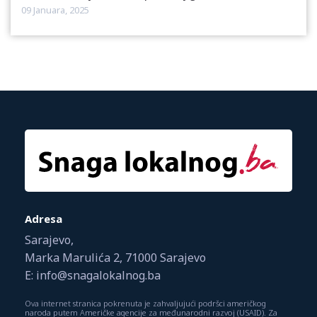
09 Januara, 2025
Adresa
Sarajevo,
Marka Marulića 2, 71000 Sarajevo
E: info@snagalokalnog.ba
Ova internet stranica pokrenuta je zahvaljujući podršci američkog
naroda putem Američke agencije za međunarodni razvoj (USAID). Za