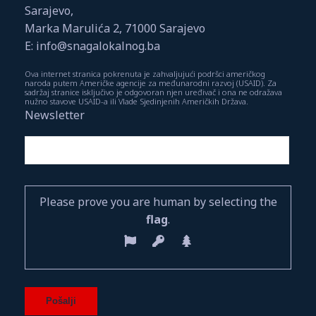
Sarajevo,
Marka Marulića 2, 71000 Sarajevo
E: info@snagalokalnog.ba
Ova internet stranica pokrenuta je zahvaljujući podršci američkog
naroda putem Američke agencije za međunarodni razvoj (USAID). Za
sadržaj stranice isključivo je odgovoran njen uređivač i ona ne odražava
nužno stavove USAID-a ili Vlade Sjedinjenih Američkih Država.
Newsletter
Please prove you are human by selecting the
flag
.