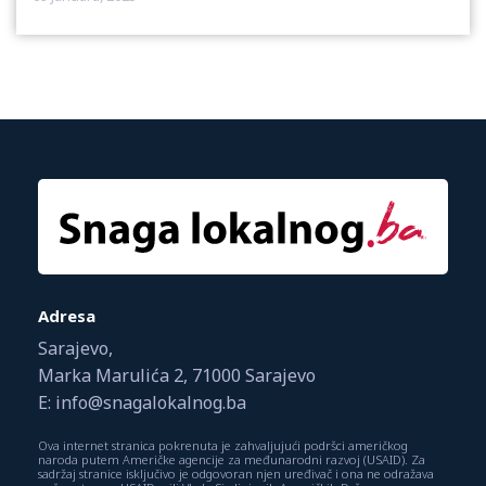
Adresa
Sarajevo,
Marka Marulića 2, 71000 Sarajevo
E: info@snagalokalnog.ba
Ova internet stranica pokrenuta je zahvaljujući podršci američkog
naroda putem Američke agencije za međunarodni razvoj (USAID). Za
sadržaj stranice isključivo je odgovoran njen uređivač i ona ne odražava