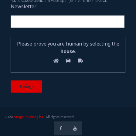
nužno stavove USAID-a ili Vlade Sjedinjenih Američkih Država.
Newsletter
Please prove you are human by selecting the
house
.
2020
Snaga lokalnog.ba.
All rights reserved.