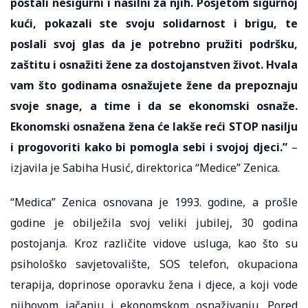
postali nesigurni i nasilni za njih. Posjetom sigurnoj
kući, pokazali ste svoju solidarnost i brigu, te
poslali svoj glas da je potrebno pružiti podršku,
zaštitu i osnažiti žene za dostojanstven život. Hvala
vam što godinama osnažujete žene da prepoznaju
svoje snage, a time i da se ekonomski osnaže.
Ekonomski osnažena žena će lakše reći STOP nasilju
i progovoriti kako bi pomogla sebi i svojoj djeci.”
–
izjavila je Sabiha Husić, direktorica “Medice” Zenica.
“Medica” Zenica osnovana je 1993. godine, a prošle
godine je obilježila svoj veliki jubilej, 30 godina
postojanja. Kroz različite vidove usluga, kao što su
psihološko savjetovalište, SOS telefon, okupaciona
terapija, doprinose oporavku žena i djece, a koji vode
njihovom jačanju i ekonomskom osnaživanju. Pored