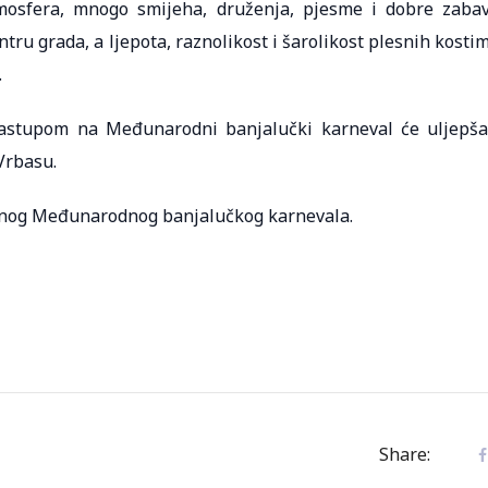
mosfera, mnogo smijeha, druženja, pjesme i dobre zaba
ntru grada, a ljepota, raznolikost i šarolikost plesnih kosti
.
nastupom na Međunarodni banjalučki karneval će uljepša
Vrbasu.
ičnog Međunarodnog banjalučkog karnevala.
Share: