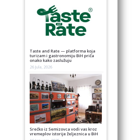
Taste and Rate — platforma koja
turizam i gastronomiju BiH priča
onako kako zaslužuju
26 Jula, 2026
Srećko iz Semizovca vodi vas kroz
vremeplov istorije željeznica u BiH