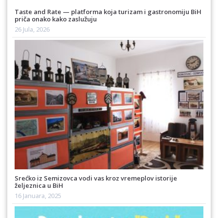
Taste and Rate — platforma koja turizam i gastronomiju BiH
priča onako kako zaslužuju
26 Jula, 2026
Srećko iz Semizovca vodi vas kroz vremeplov istorije
željeznica u BiH
16 Januara, 2025