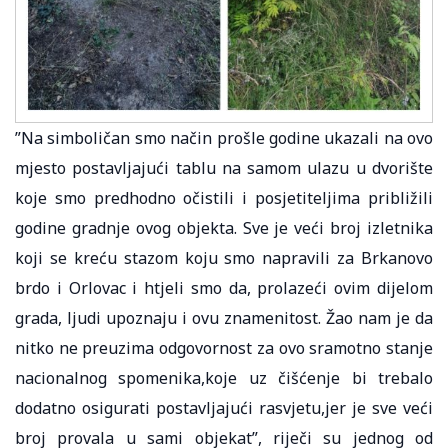
”Na simboličan smo način prošle godine ukazali na ovo
mjesto postavljajući tablu na samom ulazu u dvorište
koje smo predhodno očistili i posjetiteljima približili
godine gradnje ovog objekta. Sve je veći broj izletnika
koji se kreću stazom koju smo napravili za Brkanovo
brdo i Orlovac i htjeli smo da, prolazeći ovim dijelom
grada, ljudi upoznaju i ovu znamenitost. Žao nam je da
nitko ne preuzima odgovornost za ovo sramotno stanje
nacionalnog spomenika,koje uz čišćenje bi trebalo
dodatno osigurati postavljajući rasvjetu,jer je sve veći
broj provala u sami objekat”, riječi su jednog od