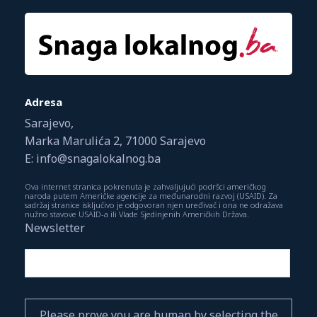
Adresa
Sarajevo,
Marka Marulića 2, 71000 Sarajevo
E: info@snagalokalnog.ba
Ova internet stranica pokrenuta je zahvaljujući podršci američkog
naroda putem Američke agencije za međunarodni razvoj (USAID). Za
sadržaj stranice isključivo je odgovoran njen uređivač i ona ne odražava
nužno stavove USAID-a ili Vlade Sjedinjenih Američkih Država.
Newsletter
Please prove you are human by selecting the