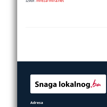
Izvor:
mreza-mira.net
Adresa