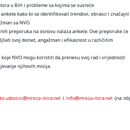
ektora u BiH i probleme sa kojima se susreće
ankete kako bi se identifikovali trendovi, obrasci i značajni
gažman sa NVO.
ornih preporuka na osnovu nalaza ankete. Ove preporuke će
šati svoj domet, angažman i efikasnost u različitim
koje NVO mogu koristiti da prenesu svoj rad i vrijednosti
jevanje njihovih misija.
ko.udovicic@mreza-mira.net
i
info@mreza-mira.net
(na ob