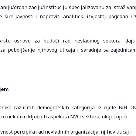
niju/organizaciju/instituciju specijalizovanu za istraživan
e šire javnosti i napraviti analitički izvještaj pogodan i 
vrstu osnovu za budući rad nevladinog sektora, daju
 za poboljšanje njihovog uticaja i saradnje sa zajednica
njem
anika različitih demografskih kategorija iz cijele BiH. O
tke o nekoliko ključnih aspekata NVO sektora, uključujući:
vnost percipira rad nevladinih organizacija, njihov uticaj i