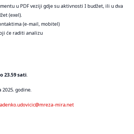
tu u PDF veziji gdje su aktivnosti I budžet, ili u dva
et (exel).
ontaktima (e-mail, mobitel)
ji će raditi analizu
o 23.59 sati
.
a 2025. godine.
radenko.udovicic@mreza-mira.net