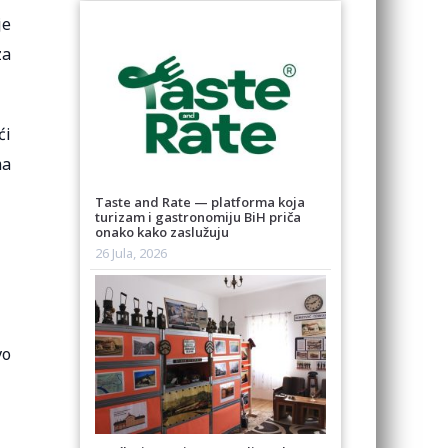
je
za
ći
ma
Taste and Rate — platforma koja
turizam i gastronomiju BiH priča
onako kako zaslužuju
26 Jula, 2026
vo