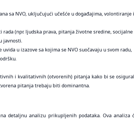
a sa NVO, uključujući učešće u događajima, volontiranje 
i rada (npr. ljudska prava, pitanja životne sredine, socijalne
u javnosti.
je uvida u izazove sa kojima se NVO suočavaju u svom radu,
podršku.
tivnih i kvalitativnih (otvorenih) pitanja kako bi se osigura
tvorena pitanja trebaju biti dominantna.
na detaljnu analizu prikupljenih podataka. Ova analiza 