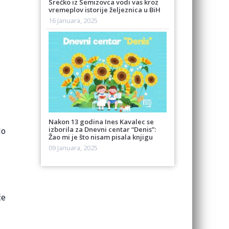
Srećko iz Semizovca vodi vas kroz
vremeplov istorije željeznica u BiH
16 Januara, 2025
i
Nakon 13 godina Ines Kavalec se
izborila za Dnevni centar “Denis”:
lo
Žao mi je što nisam pisala knjigu
09 Januara, 2025
će