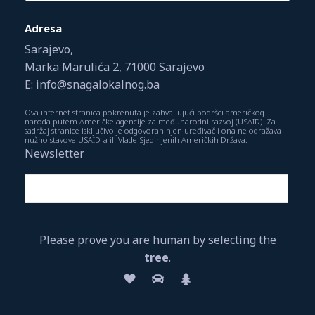
Adresa
Sarajevo,
Marka Marulića 2, 71000 Sarajevo
E: info@snagalokalnog.ba
Ova internet stranica pokrenuta je zahvaljujući podršci američkog
naroda putem Američke agencije za međunarodni razvoj (USAID). Za
sadržaj stranice isključivo je odgovoran njen uređivač i ona ne odražava
nužno stavove USAID-a ili Vlade Sjedinjenih Američkih Država.
Newsletter
Please prove you are human by selecting the
tree
.