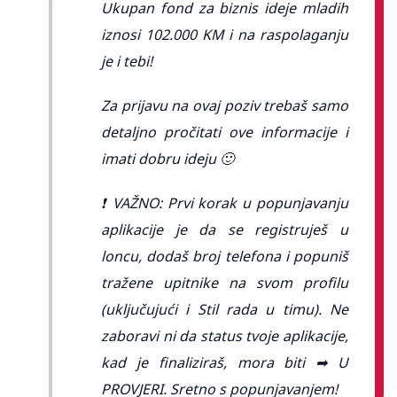
Ukupan fond za biznis ideje mladih
iznosi 102.000 KM i na raspolaganju
je i tebi!
Za prijavu na ovaj poziv trebaš samo
detaljno pročitati ove informacije i
imati dobru ideju 🙂
❗ VAŽNO: Prvi korak u popunjavanju
aplikacije je da se registruješ u
loncu, dodaš broj telefona i popuniš
tražene upitnike na svom profilu
(uključujući i Stil rada u timu). Ne
zaboravi ni da status tvoje aplikacije,
kad je finaliziraš, mora biti ➡ U
PROVJERI. Sretno s popunjavanjem!