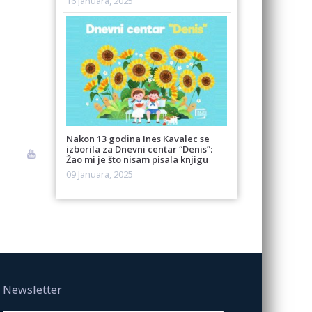
16 Januara, 2025
Nakon 13 godina Ines Kavalec se
izborila za Dnevni centar “Denis”:
Žao mi je što nisam pisala knjigu
09 Januara, 2025
Newsletter