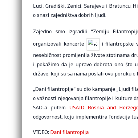
Luci, Gradiški, Zenici, Sarajevu i Bratuncu. 
o snazi zajedništva dobrih ljudi.
Zajedno smo izgradili “Zemlju
Filantrop
organizovali koncerte
i filantropske v
nesebičnost promijenila živote stotinama dru
i pokažimo da je upravo dobrota ono što uv
države, koji su sa nama poslali ovu poruku o lj
„Dani filantropije“ su dio kampanje „Ljudi fil
o važnosti njegovanja filantropije i kulture d
SAD-a putem
USAID Bosnia and Herzego
odgovornost, koju implementira Fondacija tuz
VIDEO:
Dani filantropija