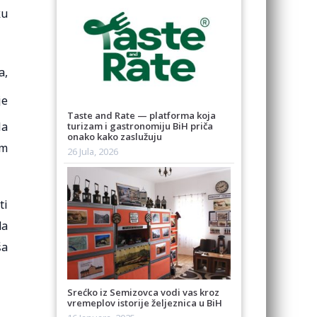
ku
a,
je
Taste and Rate — platforma koja
la
turizam i gastronomiju BiH priča
onako kako zaslužuju
om
26 Jula, 2026
ti
da
ša
Srećko iz Semizovca vodi vas kroz
vremeplov istorije željeznica u BiH