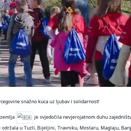
cegovine snažno kuca uz ljubav i solidarnost!
 zemlja
je svjedočila nevjerojatnom duhu zajedništ
e održala u Tuzli, Bijeljini, Travniku, Mostaru, Maglaju, Ban